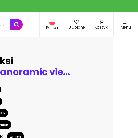
Menu
Ulubione
Koszyk
Polska
ksi
Beautiful panoramic view on Swiss Alps around Lake Lucerne as seen from top of Rigi Kulm peak
ień
mień
k
Zmień