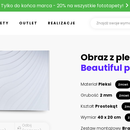
Tylko do końca marca - 20% na wszystkie fototapety!
ETY
OUTLET
REALIZACJE
Obraz z ple
Materiał
Pleksi
Zmień
Grubość
2 mm
Zmień
Kształt
Prostokąt
Zm
Wymiar
40 x 20 cm
Z
Odbij
Zestaw montażowy
Bra