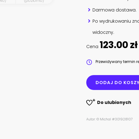
wo)
(poziomo)
Darmowa dostawa.
Po wydrukowaniu zna
widoczny.
123.00 zł
Cena
Przewidywany termin re
DODAJ DO KOSZ
Do ulubionych
Autor: © Michal #301928107