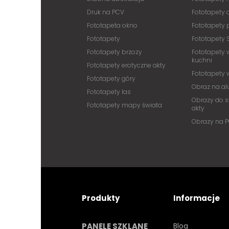
Druk na PCV
Fototapety
Fototapeta okno
Fototapety 
Fototapety
Fototapety 
Fototapety brzozy
Fototapety 
kuchni
Fototapety erotyczne akty
Fototapety
Fototapety góry
Obraz na a
Fototapety las
Obrazy do s
Fototapety mapy świata
akty
Obrazy na 
Produkty
Informacje
PANELE SZKLANE
Blog