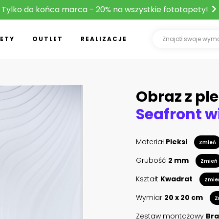
Tylko do końca marca - 20% na wszystkie fototapety!
ETY
OUTLET
REALIZACJE
Obraz z ple
Materiał
Pleksi
Zmień
Grubość
2 mm
Zmień
Kształt
Kwadrat
Zmie
Wymiar
20 x 20 cm
Z
Zestaw montażowy
Bra