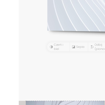
Czerń i
Odbij
Sepia
biel
(piono