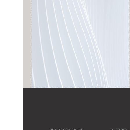
Dibond abstrakcja
Fototapety 