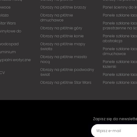
 owoce
Obrazy na płótnie brzozy
Panel ścienny do 
plaża
Obrazy na płótnie
Panele szklane lac
dmuchawce
Star Wars
Panele szklane lac
Obrazy na płótnie góry
przestrzenne na ś
winylowe do
Obrazy na płótnie konie
Panele szklane lac
abstrakcja
 wodospad
Obrazy na płótnie mapy
świata
Panele szklane lac
luminium
dmuchawce
Obrazy na płótnie miasto
ypialni erotyczne
nocą
Panele szklane lac
łazienki
Obrazy na płótnie podwodny
PCV
świat
Panele szklane la
Obrazy na płótnie Star Wars
Panele szklane la
Zapisz się do newslett