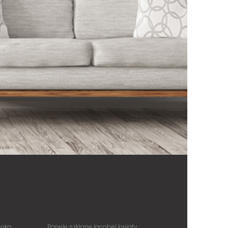
łąka
Panele szklane lacobel kwiaty