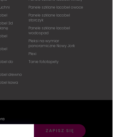
kuchni
Panele szklane lacobel owoce
obel
Panele szklane lacobel
storczyk
obel 3d
cianę
Panele szklane lacobel
wodospad
obel
Pleksi na wymiar
panoramiczne Nowy Jork
obel
Plexi
obel do
Tanie fototapety
cobel drewno
cobel kawa
era
ZAPISZ SIĘ