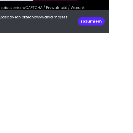
bezpieczenia reCAPTCHA /
Prywatność
/
Warunki
e. Zasady ich przechowywania możesz
rozumiem
decoPLANET Polska
ul. Kasprowicza 47
66-400 Gorzów Wielkopolski
woj. lubuskie
Do góry
biuro@decoplanet.pl
tel:
+48 666 210 999
e with
by Progres Media & decoPLANET