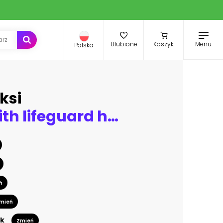
Menu
Ulubione
Koszyk
Polska
ksi
Seafront with lifeguard hut in Fort Lauderdale Florida, USA
ń
mień
k
Zmień