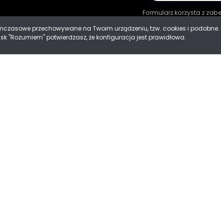
Formularz korzysta z za
tymczasowe przechowywane na Twoim urządzeniu, tzw. cookies i podobn
cisk "Rozumiem" potwierdzasz, że konfiguracja jest prawidłowa.
ności
 Cookies
Mad