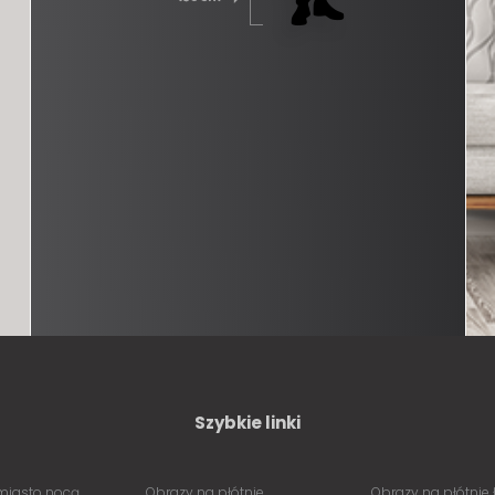
Szybkie linki
miasto nocą
Obrazy na płótnie
Obrazy na płótnie 