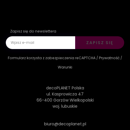
Zapisz się do newslettera
ZAPISZ SIĘ
Formularz korzysta z zabezpieczenia reCAPTCHA /
Prywatność
/
Warunki
decoPLANET Polska
ul. Kasprowicza 47
66-400 Gorzów Wielkopolski
woj. lubuskie
biuro@decoplanet.pl