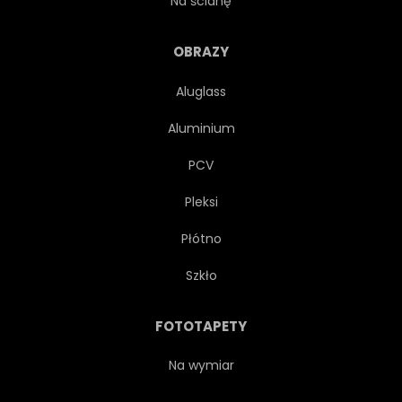
Na ścianę
SPRZĘT
PRZEDMIOT
OBRAZY
Aluglass
SPORTOWY
MECZ
Aluminium
KONKURENCJA
MISTRZOSTWO
PCV
Pleksi
TURNIEJ
WYPOCZYNEK
Płótno
MISTRZ
ZWYCIĘZCA
Szkło
PIŁKA NOŻNA
PROJEKTOWAĆ
FOTOTAPETY
NA BIAŁYM TLE
ILUSTRACJA
Na wymiar