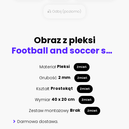
Odbij (poziomo)
Obraz z pleksi
Football and soccer sport flying ball icons
Materiał
Pleksi
Zmień
Grubość
2 mm
Zmień
Kształt
Prostokąt
Zmień
Wymiar
40 x 20 cm
Zmień
Zestaw montażowy
Brak
Zmień
Darmowa dostawa.