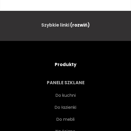
NET
BIAŁY
CZARNY
STOPA
KOPNIAK
Szybkie linki
(rozwiń)
DRUŻYNA
GRA
LIGA
GRAĆ
BRAMY
KULA
Produkty
SKÓRZANY
SZEŚCIOKĄT
PANELE SZKLANE
OKRĄGŁY
STRZELAĆ
Do kuchni
Do łazienki
SZLAK
RUCH
Do mebli
PRĘDKOŚĆ
EKWIPUNEK