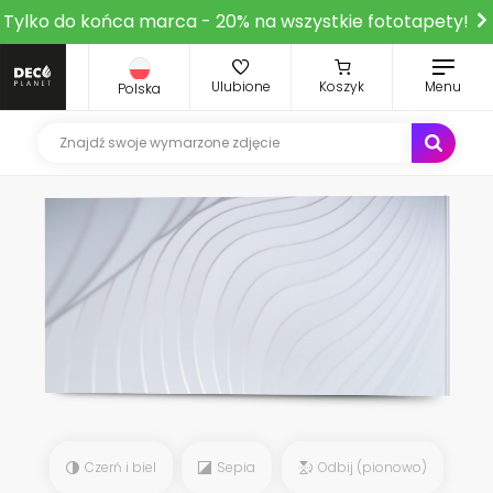
Tylko do końca marca - 20% na wszystkie fototapety!
Ulubione
Koszyk
Menu
Polska
Czerń i biel
Sepia
Odbij (pionowo)