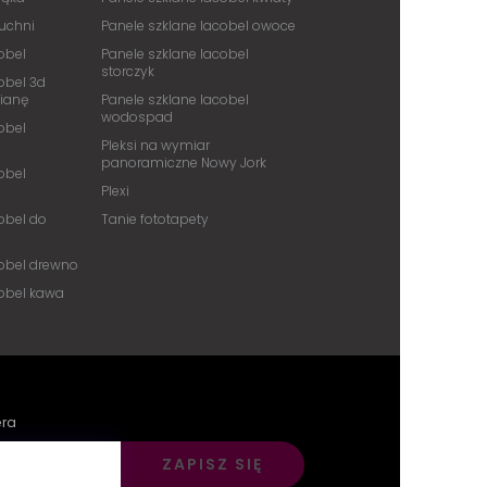
kuchni
Panele szklane lacobel owoce
obel
Panele szklane lacobel
storczyk
obel 3d
cianę
Panele szklane lacobel
wodospad
obel
Pleksi na wymiar
panoramiczne Nowy Jork
obel
Plexi
obel do
Tanie fototapety
cobel drewno
cobel kawa
era
ZAPISZ SIĘ