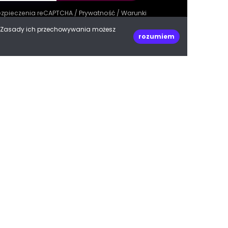
bezpieczenia reCAPTCHA /
Prywatność
/
Warunki
e. Zasady ich przechowywania możesz
rozumiem
decoPLANET Polska
ul. Kasprowicza 47
66-400 Gorzów Wielkopolski
woj. lubuskie
Do góry
biuro@decoplanet.pl
tel:
+48 666 210 999
e with
by Progres Media & decoPLANET