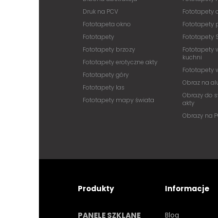
Druk na PCV
Fototapety
Fototapeta okno
Fototapety 
Fototapety
Fototapety 
Fototapety brzozy
Fototapety 
kuchni
Fototapety erotyczne akty
Fototapety
Fototapety góry
Obraz na a
Fototapety las
Obrazy do s
Fototapety mapy świata
akty
Obrazy na 
Produkty
Informacje
PANELE SZKLANE
Blog