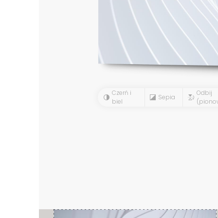
Czerń i
Odbij
Sepia
biel
(piono