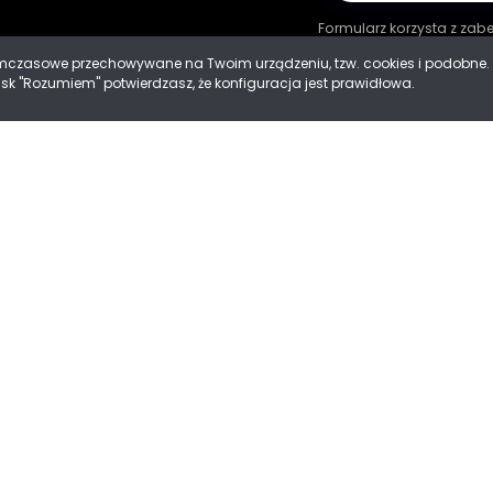
Formularz korzysta z za
tymczasowe przechowywane na Twoim urządzeniu, tzw. cookies i podobn
cisk "Rozumiem" potwierdzasz, że konfiguracja jest prawidłowa.
ności
 Cookies
Mad