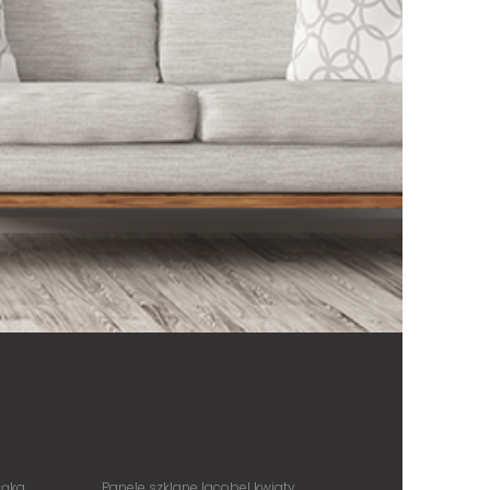
łąka
Panele szklane lacobel kwiaty