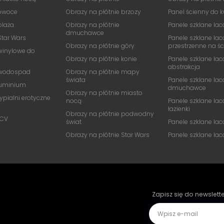
 owoce
Obrazy na płótnie brzozy
Panel ścienny do 
plaża
Obrazy na płótnie
Panele szklane lac
dmuchawce
Star Wars
Panele szklane lac
Obrazy na płótnie góry
przestrzenne na ś
winylowe do
Obrazy na płótnie konie
Panele szklane lac
abstrakcja
 wodospad
Obrazy na płótnie mapy
świata
Panele szklane lac
luminium
dmuchawce
Obrazy na płótnie miasto
ypialni erotyczne
nocą
Panele szklane lac
łazienki
Obrazy na płótnie podwodny
PCV
świat
Panele szklane la
Obrazy na płótnie Star Wars
Panele szklane la
Zapisz się do newslett