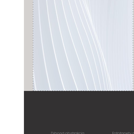
Dibond abstrakcja
Fototapety 