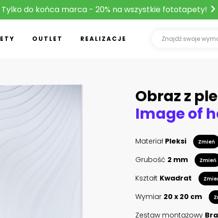
Tylko do końca marca - 20% na wszystkie fototapety!
ETY
OUTLET
REALIZACJE
Obraz z ple
Materiał
Pleksi
Zmień
Grubość
2 mm
Zmień
Kształt
Kwadrat
Zmie
Wymiar
20 x 20 cm
Z
Zestaw montażowy
Bra