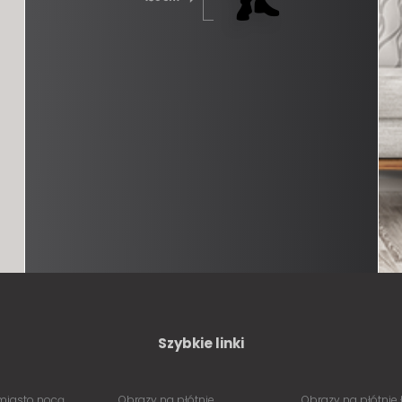
Szybkie linki
miasto nocą
Obrazy na płótnie
Obrazy na płótnie 