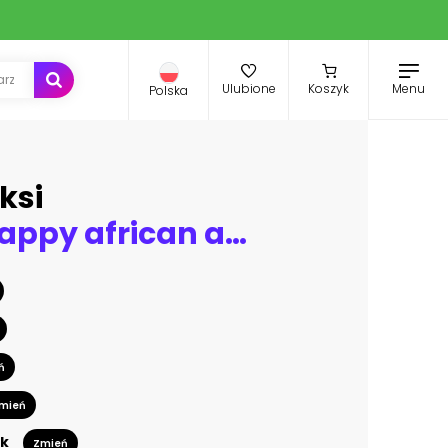
Menu
Ulubione
Koszyk
Polska
ksi
Image of happy african american woman in sportswear holding basketball
ń
mień
k
Zmień