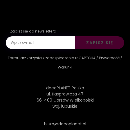
Zapisz się do newslettera
ZAPISZ SIĘ
Formularz korzysta z zabezpieczenia reCAPTCHA /
Prywatność
/
Warunki
decoPLANET Polska
ul. Kasprowicza 47
66-400 Gorzów Wielkopolski
woj. lubuskie
biuro@decoplanet.pl