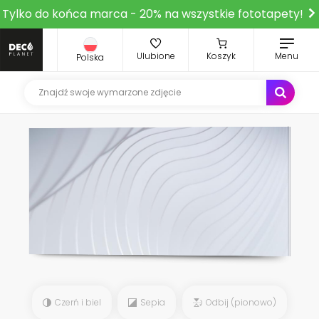
Tylko do końca marca - 20% na wszystkie fototapety!
Ulubione
Koszyk
Menu
Polska
Czerń i biel
Sepia
Odbij (pionowo)