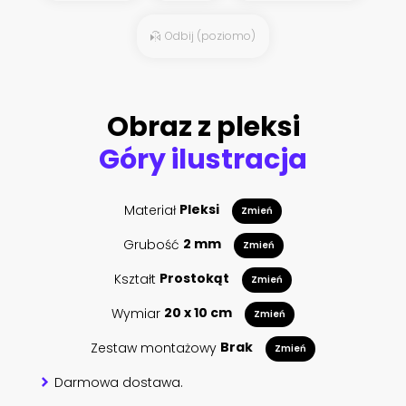
Odbij (poziomo)
Obraz z pleksi
Góry ilustracja
Materiał
Pleksi
Zmień
Grubość
2 mm
Zmień
Kształt
Prostokąt
Zmień
Wymiar
20 x 10 cm
Zmień
Zestaw montażowy
Brak
Zmień
Darmowa dostawa.