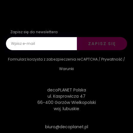
Zapisz się do newslettera
ZAPISZ SIĘ
Formularz korzysta z zabezpieczenia reCAPTCHA /
Prywatność
/
Warunki
decoPLANET Polska
ul. Kasprowicza 47
66-400 Gorzów Wielkopolski
woj. lubuskie
biuro@decoplanet.pl