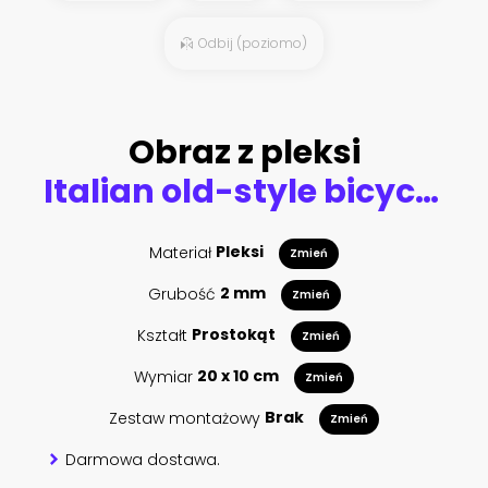
Odbij (poziomo)
Obraz z pleksi
Italian old-style bicycles in Lucca, Tuscany
Materiał
Pleksi
Zmień
Grubość
2 mm
Zmień
Kształt
Prostokąt
Zmień
Wymiar
20 x 10 cm
Zmień
Zestaw montażowy
Brak
Zmień
Darmowa dostawa.