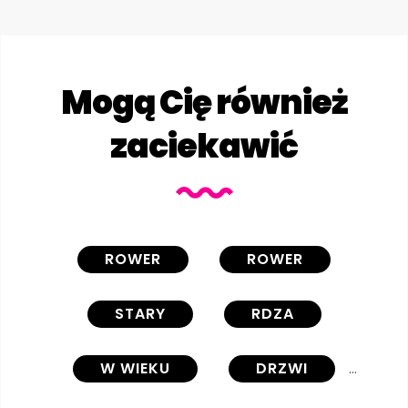
Mogą Cię również
zaciekawić
ROWER
ROWER
STARY
RDZA
W WIEKU
DRZWI