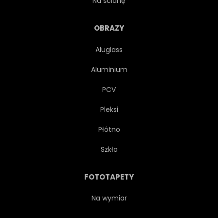
Na ścianę
VINTAGE
CHODNIK
OBRAZY
Aluglass
EUROPEJSKIEJ
PRZEWÓZ
Aluminium
PRZESTARZAŁY
TRANSPORT
PCV
Pleksi
Płótno
Szkło
FOTOTAPETY
Na wymiar