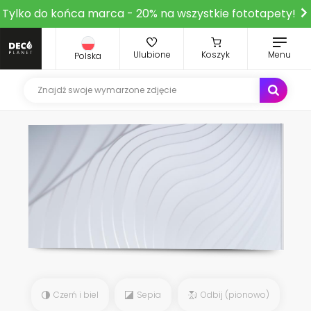
Tylko do końca marca - 20% na wszystkie fototapety!
Ulubione
Koszyk
Menu
Polska
Czerń i biel
Sepia
Odbij (pionowo)