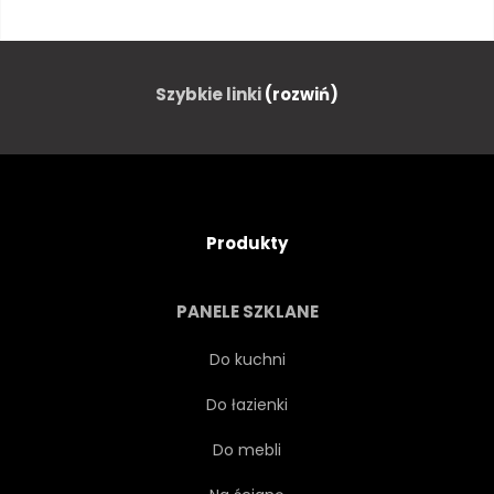
WŁOSKI
ŚCIANA
GRÓD
LUCCA
Szybkie linki
(rozwiń)
CEGŁA
KAMIEŃ
WŁOCHY
CYKL
Produkty
RETRO
ALEJA
PANELE SZKLANE
ZARDZEWIAŁY
METAL
Do kuchni
Do łazienki
ULICA
ROZBITY
Do mebli
KLASYK
STARODAWNY