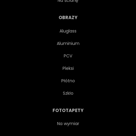
Na ścianę
ZIELONY
WAKACJE
OBRAZY
Aluglass
WZGÓRZE
WŁOSKI
Aluminium
ŁĄKA
NATURA
PARK
PCV
Pleksi
WIEJSKI
SEZON
Płótno
SCENICZNY
KRAJOBRAZ
Szkło
JESIEŃ
ZIMĄ
FOTOTAPETY
WSCHODY
PODRÓŻ
Na wymiar