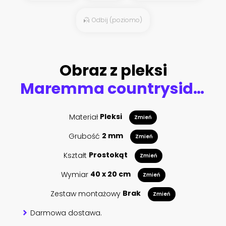
Odbij (poziomo)
Obraz z pleksi
Maremma countryside panorama and olive trees on sunset. Casale Marittimo, Pisa, Tuscany Italy
Materiał
Pleksi
Zmień
Grubość
2 mm
Zmień
Kształt
Prostokąt
Zmień
Wymiar
40 x 20 cm
Zmień
Zestaw montażowy
Brak
Zmień
Darmowa dostawa.