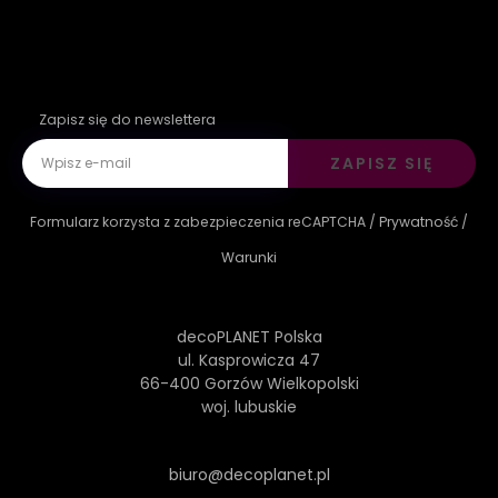
Zapisz się do newslettera
ZAPISZ SIĘ
Formularz korzysta z zabezpieczenia reCAPTCHA /
Prywatność
/
Warunki
decoPLANET Polska
ul. Kasprowicza 47
66-400 Gorzów Wielkopolski
woj. lubuskie
biuro@decoplanet.pl