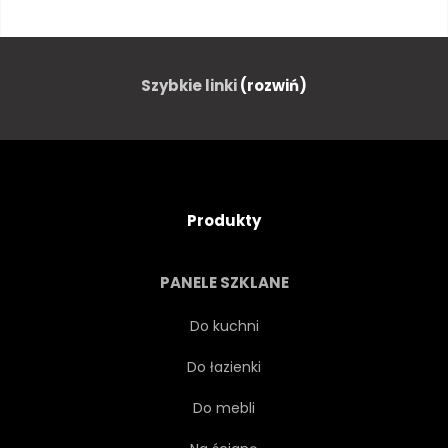
PANORAMA
PANORAMICZNY
WŁOCHY
DRZEWA
Szybkie linki
(rozwiń)
WIETRZNIE
WZGÓRZE
PISA
MGŁA
Produkty
ZAMGLONY
MGŁA
PANELE SZKLANE
ROLNICTWO
PIĘKNY
Do kuchni
Do łazienki
KRAJ
GOL
EUROPA
Do mebli
ZAGRODA
POLE