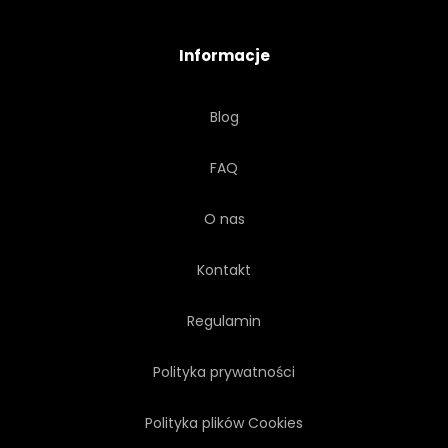
TOURISMUS
TOSKANIA
Informacje
TOSKANIA
WIDOK
Blog
HORYZONT
LĄD
FAQ
ŚWIATŁO
ŚWIATŁO SŁONECZNE
O nas
ZIEMIA UPRAWNA
SUNDOWN
Kontakt
Regulamin
Polityka prywatności
Polityka plików Cookies