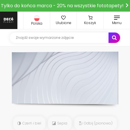
Tylko do końca marca - 20% na wszystkie fototapety!
Ulubione
Koszyk
Menu
Polska
Czerń i biel
Sepia
Odbij (pionowo)