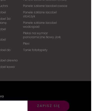
kuchni
Panele szklane lacobel owoce
obel
Panele szklane lacobel
storczyk
obel 3d
cianę
Panele szklane lacobel
wodospad
obel
Pleksi na wymiar
panoramiczne Nowy Jork
obel
Plexi
obel do
Tanie fototapety
cobel drewno
cobel kawa
era
ZAPISZ SIĘ