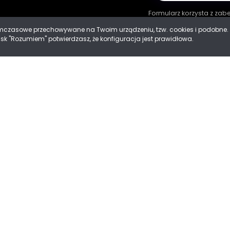
Formularz korzysta z za
tymczasowe przechowywane na Twoim urządzeniu, tzw. cookies i podobn
cisk "Rozumiem" potwierdzasz, że konfiguracja jest prawidłowa.
ności
 Cookies
Mad