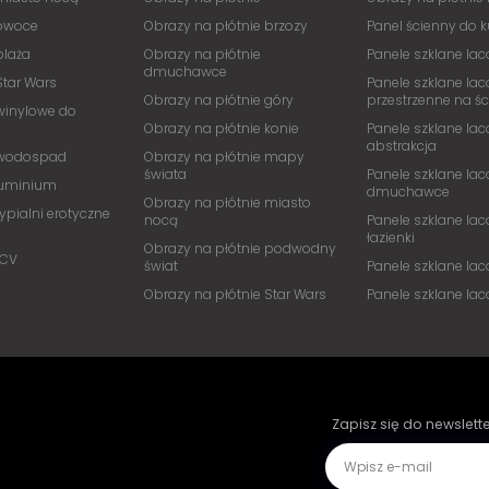
 owoce
Obrazy na płótnie brzozy
Panel ścienny do 
plaża
Obrazy na płótnie
Panele szklane lac
dmuchawce
Star Wars
Panele szklane lac
Obrazy na płótnie góry
przestrzenne na ś
winylowe do
Obrazy na płótnie konie
Panele szklane lac
abstrakcja
 wodospad
Obrazy na płótnie mapy
świata
Panele szklane lac
luminium
dmuchawce
Obrazy na płótnie miasto
ypialni erotyczne
nocą
Panele szklane lac
łazienki
Obrazy na płótnie podwodny
PCV
świat
Panele szklane la
Obrazy na płótnie Star Wars
Panele szklane la
Zapisz się do newslett