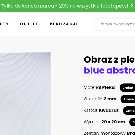
Tylko do końca marca - 20% na wszystkie fototapety!
ETY
OUTLET
REALIZACJE
Obraz z ple
blue abst
Materiał
Pleksi
Zmień
Grubość
2 mm
Zmień
Kształt
Kwadrat
Zmie
Wymiar
20 x 20 cm
Z
Zestaw montażowy
Bra