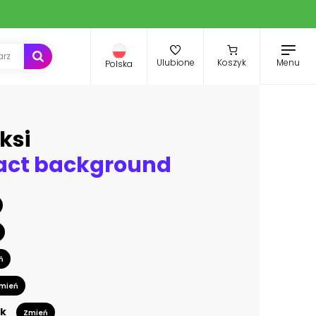
Menu
Ulubione
Koszyk
Polska
ksi
ract background
ń
mień
k
Zmień