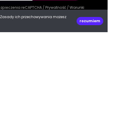
bezpieczenia reCAPTCHA /
Prywatność
/
Warunki
e. Zasady ich przechowywania możesz
rozumiem
decoPLANET Polska
ul. Kasprowicza 47
66-400 Gorzów Wielkopolski
woj. lubuskie
Do góry
biuro@decoplanet.pl
tel:
+48 666 210 999
e with
by Progres Media & decoPLANET