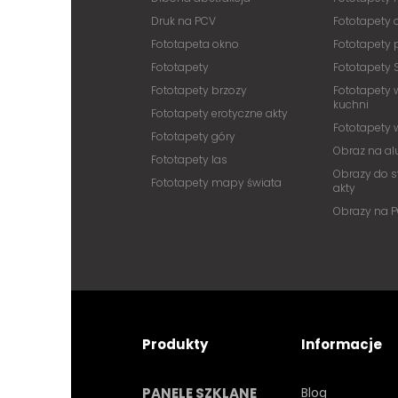
Druk na PCV
Fototapety
Fototapeta okno
Fototapety 
Fototapety
Fototapety 
Fototapety brzozy
Fototapety 
kuchni
Fototapety erotyczne akty
Fototapety
Fototapety góry
Obraz na a
Fototapety las
Obrazy do s
Fototapety mapy świata
akty
Obrazy na 
Produkty
Informacje
PANELE SZKLANE
Blog