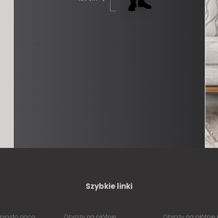
Szybkie linki
miasto nocą
Obrazy na płótnie
Obrazy na płótnie 