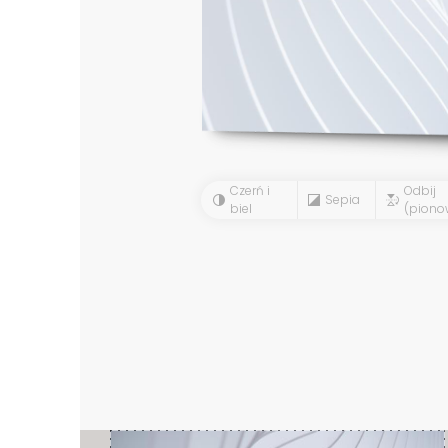
Czerń i
Odbij
Sepia
biel
(piono