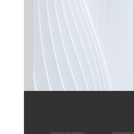
Dibond abstrakcja
Fototapety 