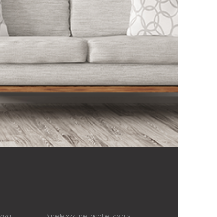
łąka
Panele szklane lacobel kwiaty