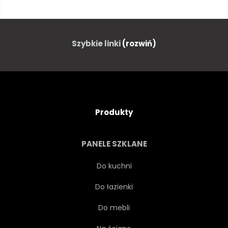
ŁOSOŚ
PŁYTA
KOLACJA
EPIKUREJCZYK
Szybkie linki
(rozwiń)
POPPIES
JAPONIA
ŚWIEŻY
KUCHARZ
Produkty
ZDROWY
SUROWY
PANELE SZKLANE
BIAŁY
GLON
OBIAD
Do kuchni
Do łazienki
NA BIAŁYM TLE
WARZYWO
Do mebli
WASABI
DIETA