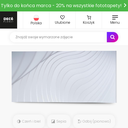
Tylko do końca marca - 20% na wszystkie fototapety!
Ulubione
Koszyk
Menu
Polska
Czerń i biel
Sepia
Odbij (pionowo)