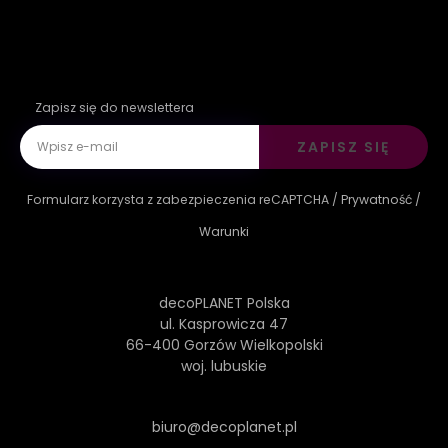
Zapisz się do newslettera
ZAPISZ SIĘ
Formularz korzysta z zabezpieczenia reCAPTCHA /
Prywatność
/
Warunki
decoPLANET Polska
ul. Kasprowicza 47
66-400 Gorzów Wielkopolski
woj. lubuskie
biuro@decoplanet.pl