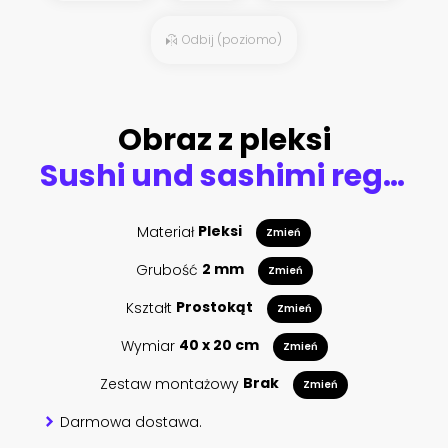
Odbij (poziomo)
Obraz z pleksi
Sushi und sashimi regional und traditionell
Materiał
Pleksi
Zmień
Grubość
2 mm
Zmień
Kształt
Prostokąt
Zmień
Wymiar
40 x 20 cm
Zmień
Zestaw montażowy
Brak
Zmień
Darmowa dostawa.