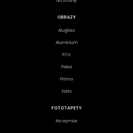
Na ścianę
POPPIES
RODZAJ
OBRAZY
Aluglass
SZTUKA
ARTDECO
Aluminium
MIEJSCOWY
SEZONOWY
PCV
Pleksi
KREATYWNYCH
PIEPRZNIK
Płótno
CEP
RAK
KREWETKA
Szkło
IMBIR
ROZCHLAPAĆ
FOTOTAPETY
Na wymiar