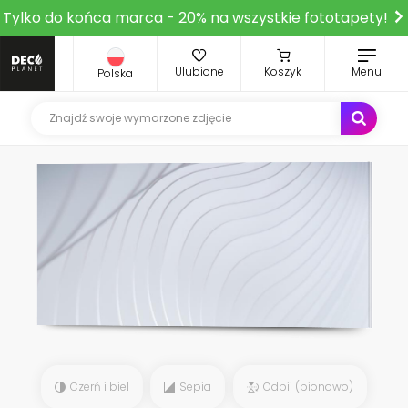
Tylko do końca marca - 20% na wszystkie fototapety!
Ulubione
Koszyk
Menu
Polska
Czerń i biel
Sepia
Odbij (pionowo)