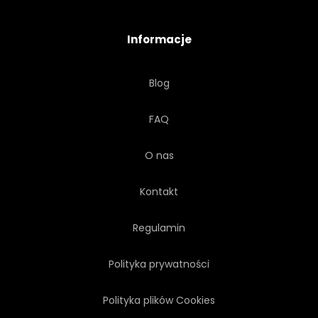
LINIA
KOMERCYJNYCH
Informacje
LOGISTYCZNE
NIEBO
Blog
SZCZYT
LINIA
FAQ
PRĘDKOŚĆ
ZMIERZCH
O nas
CZOŁG
WYDAJE
Kontakt
MAGAZYN
GRÓD
Regulamin
Polityka prywatności
NOC
Polityka plików Cookies