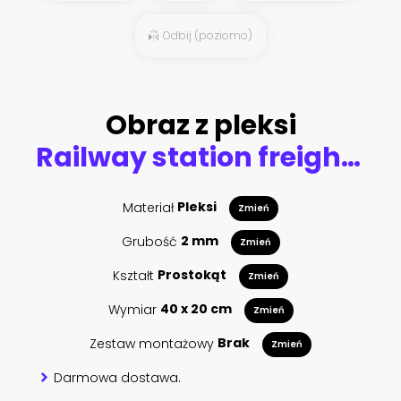
Odbij (poziomo)
Obraz z pleksi
Railway station freight trains, Cargo transport
Materiał
Pleksi
Zmień
Grubość
2 mm
Zmień
Kształt
Prostokąt
Zmień
Wymiar
40 x 20 cm
Zmień
Zestaw montażowy
Brak
Zmień
Darmowa dostawa.