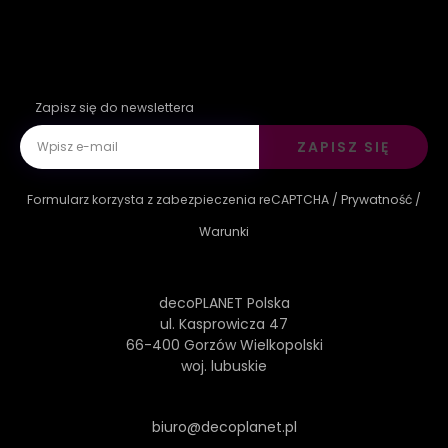
Zapisz się do newslettera
ZAPISZ SIĘ
Formularz korzysta z zabezpieczenia reCAPTCHA /
Prywatność
/
Warunki
decoPLANET Polska
ul. Kasprowicza 47
66-400 Gorzów Wielkopolski
woj. lubuskie
biuro@decoplanet.pl