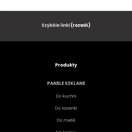
PRZEWÓZ
KOLEJOWE
SZYNA
TOROWISKO
Szybkie linki
(rozwiń)
PRZEMYSŁ
WAGON
PRZEMYSŁOWY
WYSYŁKA
Produkty
LOGISTYCZNE
PERON
PANELE SZKLANE
DOSTAWA
TRANZYTU
Do kuchni
Do łazienki
LOKOMOTYWA
POCIĄG
Do mebli
DOBRO
POWÓZ