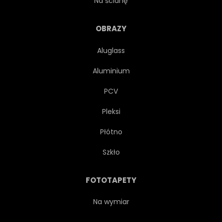
Na ścianę
SKRZYŻOWANIE
CIĘŻKI
OBRAZY
Aluglass
WIDOK
PODRÓŻ
Aluminium
WYSYŁKA
SUNDOWN
PCV
Pleksi
BIZNES
ANTENOWE
Płótno
STAL
POJEMNIK
Szkło
RUCHU
RUCH
METAL
FOTOTAPETY
SPOSÓB
ELEKTRYCZNY
Na wymiar