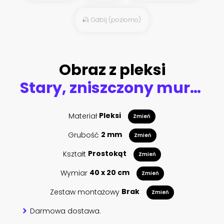
Odbij (poziomo)
Obraz z pleksi
Stary, zniszczony mur z szarych cegieł - tło w stylu wabi-sabi
Materiał
Pleksi
Zmień
Grubość
2 mm
Zmień
Kształt
Prostokąt
Zmień
Wymiar
40 x 20 cm
Zmień
Zestaw montażowy
Brak
Zmień
Darmowa dostawa.