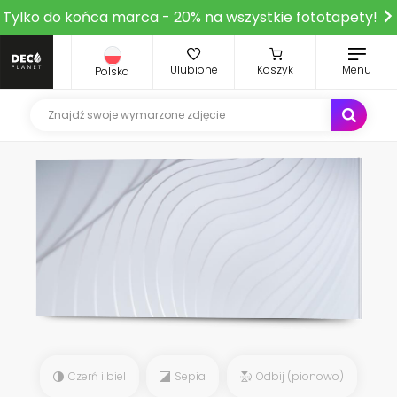
Tylko do końca marca - 20% na wszystkie fototapety!
Ulubione
Koszyk
Menu
Polska
Czerń i biel
Sepia
Odbij (pionowo)