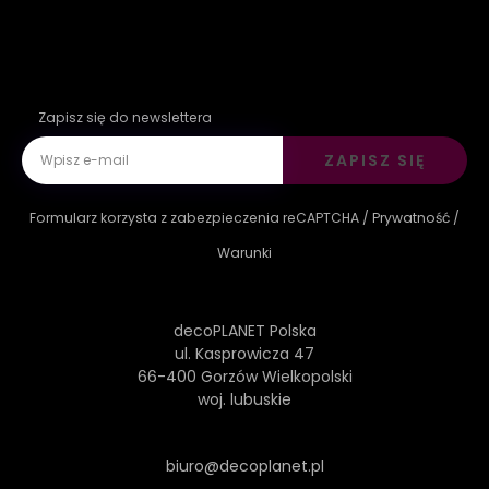
Zapisz się do newslettera
ZAPISZ SIĘ
Formularz korzysta z zabezpieczenia reCAPTCHA /
Prywatność
/
Warunki
decoPLANET Polska
ul. Kasprowicza 47
66-400 Gorzów Wielkopolski
woj. lubuskie
biuro@decoplanet.pl