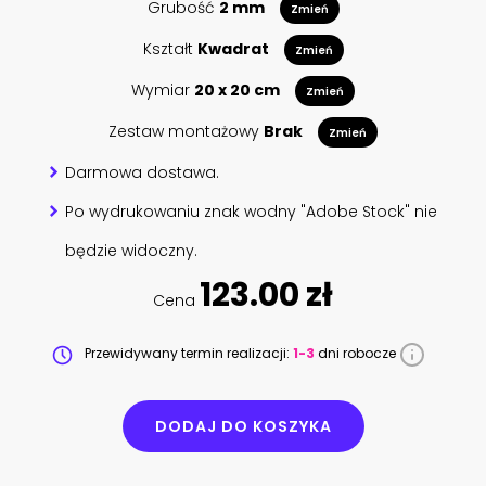
Grubość
2 mm
Zmień
Kształt
Kwadrat
Zmień
Wymiar
20 x 20 cm
Zmień
Zestaw montażowy
Brak
Zmień
Darmowa dostawa.
Po wydrukowaniu znak wodny "Adobe Stock" nie
będzie widoczny.
123.00 zł
Cena
Przewidywany termin realizacji:
1-3
dni robocze
DODAJ DO KOSZYKA