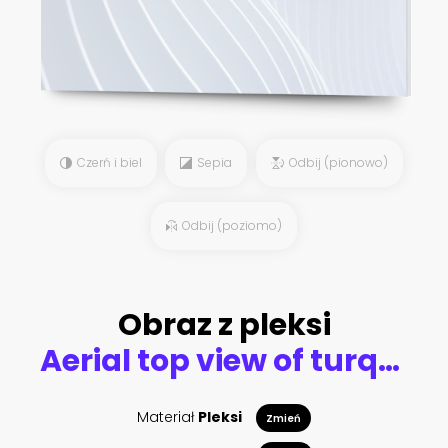
Czerń i biel
Sepia
Odbij (pionowo)
Odbij (poziomo)
Obraz z pleksi
Aerial top view of turquoise lagoon shaped heart inside of tropical island. Love travel summer vacation concept
Materiał
Pleksi
Zmień