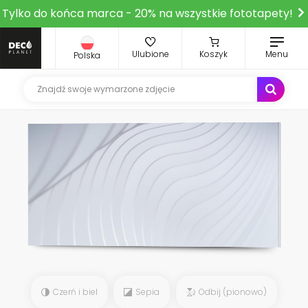
Tylko do końca marca - 20% na wszystkie fototapety!
Ulubione
Koszyk
Menu
Polska
Czerń i biel
Sepia
Odbij (pionowo)