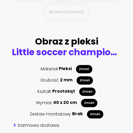
Odbij (poziomo)
Obraz z pleksi
Little soccer champions. Mixed media
Materiał
Pleksi
Zmień
Grubość
2 mm
Zmień
Kształt
Prostokąt
Zmień
Wymiar
40 x 20 cm
Zmień
Zestaw montażowy
Brak
Zmień
Darmowa dostawa.