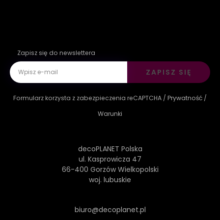
Zapisz się do newslettera
ZAPISZ SIĘ
Formularz korzysta z zabezpieczenia reCAPTCHA /
Prywatność
/
Warunki
decoPLANET Polska
ul. Kasprowicza 47
66-400 Gorzów Wielkopolski
woj. lubuskie
biuro@decoplanet.pl