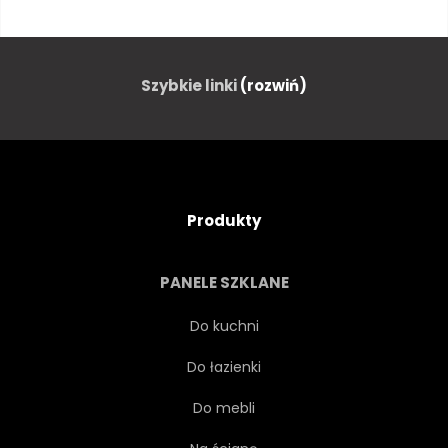
GRACZ
DZIECI
STADION
PIŁKA
Szybkie linki
(rozwiń)
CHŁOPIEC
MACZUGA
POLE
GRAĆ
SPORT
Produkty
STAĆ
KAUKASKI
PANELE SZKLANE
ELEMENTARNE
TRZYMAĆ
Do kuchni
Do łazienki
AUSSENAUFNAHME
SPORTOWY
Do mebli
ZWYCIĘZCA
PRZEDSTAWIENIE