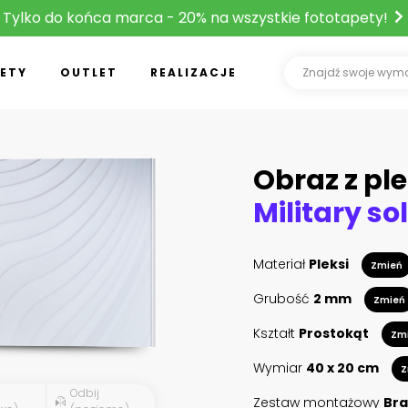
Tylko do końca marca - 20% na wszystkie fototapety!
ETY
OUTLET
REALIZACJE
Obraz z ple
Materiał
Pleksi
Zmień
Grubość
2 mm
Zmień
Kształt
Prostokąt
Zm
Wymiar
40 x 20 cm
Z
Odbij
Zestaw montażowy
Bra