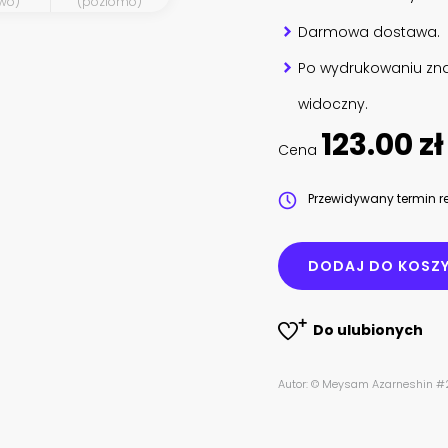
wo)
(poziomo)
Darmowa dostawa.
Po wydrukowaniu zna
widoczny.
123.00 zł
Cena
Przewidywany termin re
DODAJ DO KOSZ
Do ulubionych
Autor: © Meysam Azarneshin 