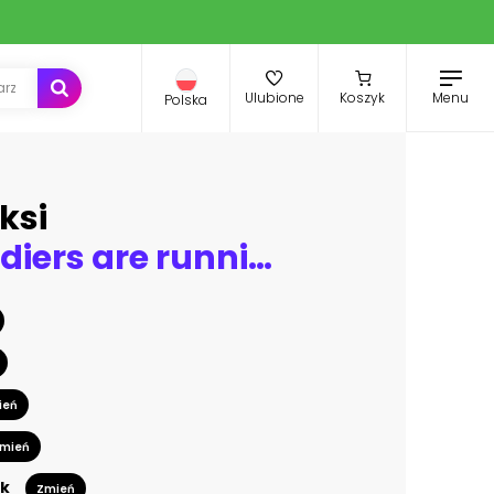
Menu
Ulubione
Koszyk
Polska
ksi
Military soldiers are running to the helicopter in battlefield
ień
mień
k
Zmień