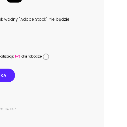
k wodny "Adobe Stock" nie będzie
alizacji:
1-3
dni robocze
YKA
#269677107