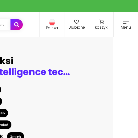
Menu
Ulubione
Koszyk
Polska
ksi
Artificial intelligence technology development
ień
mień
k
Zmień