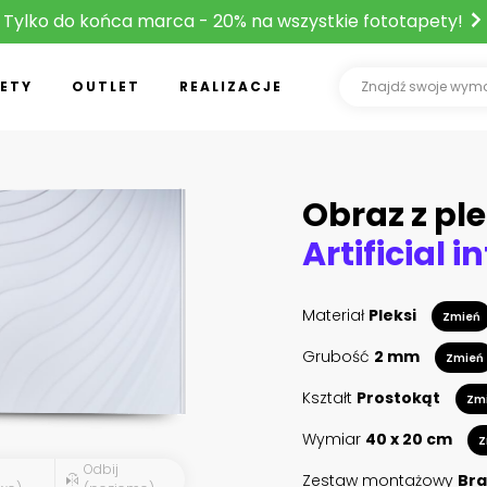
Tylko do końca marca - 20% na wszystkie fototapety!
ETY
OUTLET
REALIZACJE
Obraz z ple
Materiał
Pleksi
Zmień
Grubość
2 mm
Zmień
Kształt
Prostokąt
Zm
Wymiar
40 x 20 cm
Z
Odbij
Zestaw montażowy
Bra