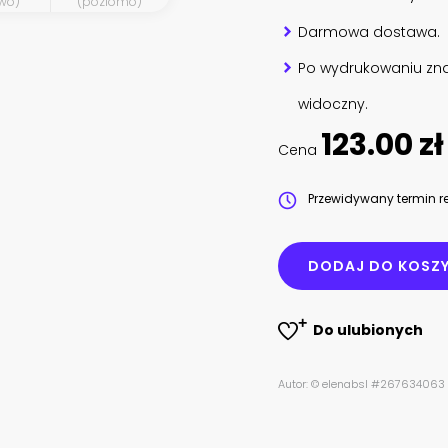
wo)
(poziomo)
Darmowa dostawa.
Po wydrukowaniu zna
widoczny.
123.00 zł
Cena
Przewidywany termin re
DODAJ DO KOSZ
Do ulubionych
Autor: © elenabsl #267634063