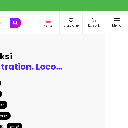
Menu
Ulubione
Koszyk
Polska
ksi
Vector illustration. Locomotive
ień
mień
k
Zmień