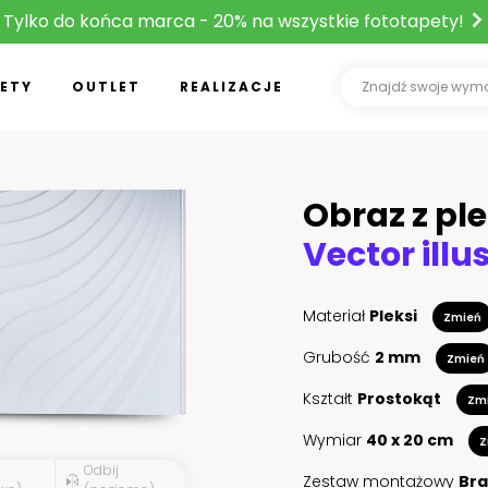
Tylko do końca marca - 20% na wszystkie fototapety!
ETY
OUTLET
REALIZACJE
Obraz z ple
Materiał
Pleksi
Zmień
Grubość
2 mm
Zmień
Kształt
Prostokąt
Zm
Wymiar
40 x 20 cm
Z
Odbij
Zestaw montażowy
Bra