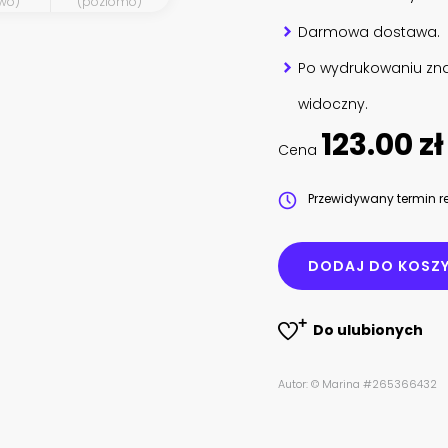
wo)
(poziomo)
Darmowa dostawa.
Po wydrukowaniu zna
widoczny.
123.00 zł
Cena
Przewidywany termin re
DODAJ DO KOSZ
Do ulubionych
Autor: © Marina #265366432