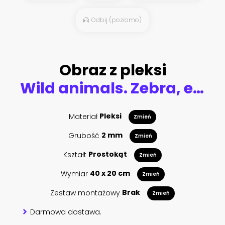
Odbij (poziomo)
Obraz z pleksi
Wild animals. Zebra, elephant, vulture, giraffe, panda, crocodile. 3d vector icon set
Materiał
Pleksi
Zmień
Grubość
2 mm
Zmień
Kształt
Prostokąt
Zmień
Wymiar
40 x 20 cm
Zmień
Zestaw montażowy
Brak
Zmień
Darmowa dostawa.