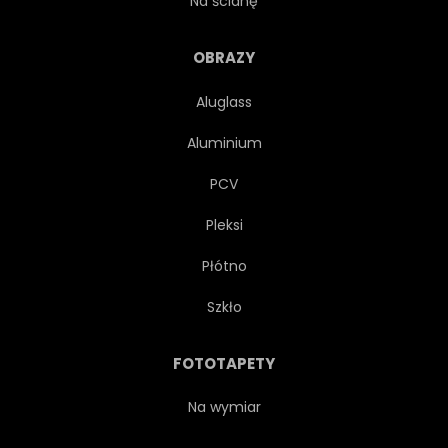
Na ścianę
KOMIKS
DZIECI
OBRAZY
Aluglass
PRZYJAZNY
MASKOTKA
Aluminium
IKONA
TRÓJWYMIAROWY
PCV
Pleksi
OBIEKT
DZIECIŃSTWO
Płótno
DROBNY
TŁO
Szkło
ELEMENT PROJEKTU
GRA
FOTOTAPETY
BAJKA
SŁOŃ
Na wymiar