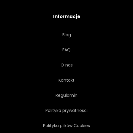
SZAKAL
ŻYRAFA
Informacje
ISTOTA
ALIGATOR
Blog
DRAPIEŻNIK
ORZEŁ
FAQ
ZWIERZĘ
ZESTAW
O nas
WZÓR
ETYKIETA
Kontakt
TRANSPARENT
Regulamin
Polityka prywatności
Polityka plików Cookies