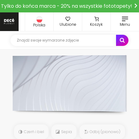
Tylko do końca marca - 20% na wszystkie fototapety!
Ulubione
Koszyk
Menu
Polska
Czerń i biel
Sepia
Odbij (pionowo)