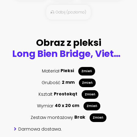
Odbij (poziomo)
Obraz z pleksi
Long Bien Bridge, Vietnam, Hanoi
Materiał
Pleksi
Zmień
Grubość
2 mm
Zmień
Kształt
Prostokąt
Zmień
Wymiar
40 x 20 cm
Zmień
Zestaw montażowy
Brak
Zmień
Darmowa dostawa.