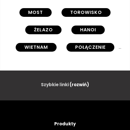
MOST
TOROWISKO
ŻELAZO
HANOI
WIETNAM
POŁĄCZENIE
PODRÓŻ
AUSSENAUFNAHME
DZIEŃ
Szybkie linki
(rozwiń)
Produkty