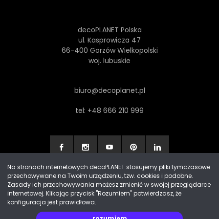
decoPLANET Polska
ul. Kasprowicza 47
66-400 Gorzów Wielkopolski
woj. lubuskie
biuro@decoplanet.pl
tel:
+48 666 210 999
Na stronach internetowych decoPLANET stosujemy pliki tymczasowe
przechowywane na Twoim urządzeniu, tzw. cookies i podobne.
Made with
by Progres Media & decoPLANET
Zasady ich przechowywania możesz zmienić w swojej przeglądarce
internetowej. Klikając przycisk "Rozumiem" potwierdzasz, że
konfiguracja jest prawidłowa.
rozumiem