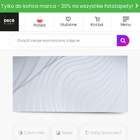
Tylko do końca marca - 20% na wszystkie fototapety!
Ulubione
Koszyk
Menu
Polska
Czerń i biel
Sepia
Odbij (pionowo)