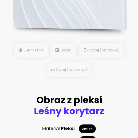
Czerń i biel
Sepia
Odbij (pionowo)
Odbij (poziomo)
Obraz z pleksi
Leśny korytarz
Materiał
Pleksi
Zmień