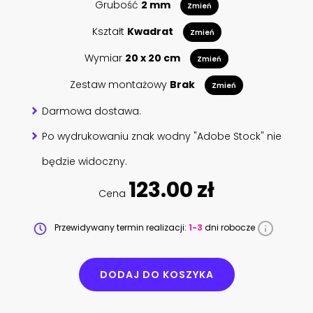
Grubość
2 mm
Zmień
Kształt
Kwadrat
Zmień
Wymiar
20 x 20 cm
Zmień
Zestaw montażowy
Brak
Zmień
Darmowa dostawa.
Po wydrukowaniu znak wodny "Adobe Stock" nie
będzie widoczny.
123.00 zł
Cena
Przewidywany termin realizacji:
1-3
dni robocze
DODAJ DO KOSZYKA