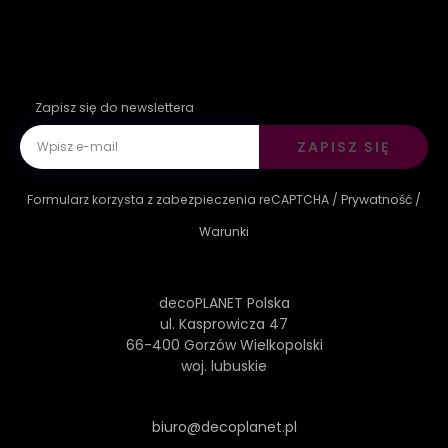
Zapisz się do newslettera
ZAPISZ SIĘ
Formularz korzysta z zabezpieczenia reCAPTCHA /
Prywatność
/
Warunki
decoPLANET Polska
ul. Kasprowicza 47
66-400 Gorzów Wielkopolski
woj. lubuskie
biuro@decoplanet.pl