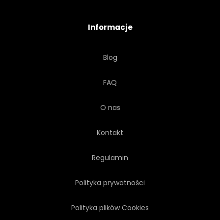
W GÓRĘ
POJAZD
Informacje
MANUFAKTURA
SKLEP
Blog
DRZEWO GENEALOGICZNE BÓSTW
GRECKICH
FAQ
O nas
Kontakt
Regulamin
Polityka prywatności
Polityka plików Cookies