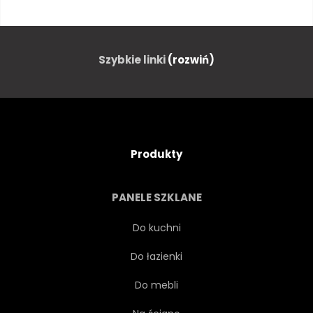
TECHNOLOGIA
CIAŁO
SAMOCHODÓW
Szybkie linki
(rozwiń)
SAMOCHODOWYCH
BIZNES
ZMIANA
DEALER
Produkty
SILNIK
SPRZĘT
PANELE SZKLANE
NAPRAWIĆ
GARAŻ
Do kuchni
Do łazienki
EKWIPUNEK
HYDRAULICZNE
Do mebli
WNĘTRZE
PRZEMYSŁ