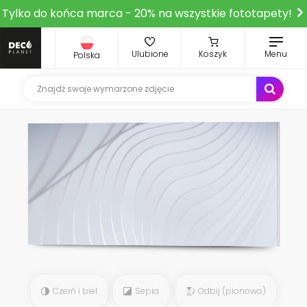
Tylko do końca marca - 20% na wszystkie fototapety!
Ulubione
Koszyk
Menu
Polska
Czerń i biel
Sepia
Odbij (pionowo)