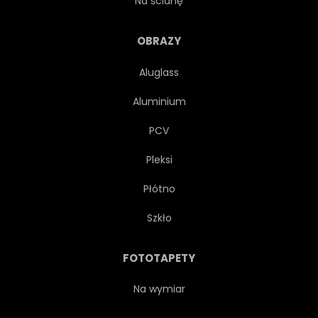
Na ścianę
PRZEMYSŁOWY
WNĘTRZA
OBRAZY
Aluglass
PODNOŚNIK
PODNOSZENIA
Aluminium
UTRZYMANIE
MECHANIK
PCV
Pleksi
RUCH
USUNĄĆ
Płótno
ZASTĄPIĆ
SŁUŻBA
Szkło
W ZAWIESZENIU
NARZĘDZIE
FOTOTAPETY
TRANSPORT
OPONY
Na wymiar