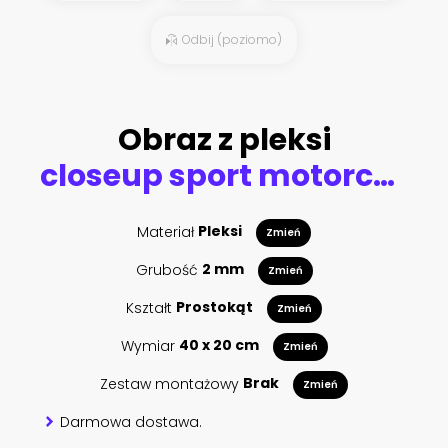
Odbij (poziomo)
Obraz z pleksi
closeup sport motorcycle in repair station and body shop with soft-focus and over light in the background
Materiał
Pleksi
Zmień
Grubość
2 mm
Zmień
Kształt
Prostokąt
Zmień
Wymiar
40 x 20 cm
Zmień
Zestaw montażowy
Brak
Zmień
Darmowa dostawa.