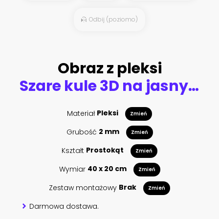
Odbij (poziomo)
Obraz z pleksi
Szare kule 3D na jasnym tle
Materiał
Pleksi
Zmień
Grubość
2 mm
Zmień
Kształt
Prostokąt
Zmień
Wymiar
40 x 20 cm
Zmień
Zestaw montażowy
Brak
Zmień
Darmowa dostawa.