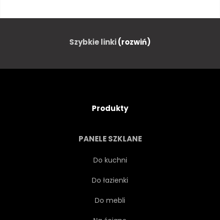
WZÓR
TŁO
OKRĄGŁY
GEOMETRYCZNEJ
Szybkie linki
(rozwiń)
BŁYSZCZĄCY
TRÓJWYMIAROWY
BAWIDEŁKO
Produkty
METAL
OBIEKT
PANELE SZKLANE
KOMPOZYCJA
NASZYJNIK
Do kuchni
Do łazienki
BIŻUTERIA
KSZTAŁT
Do mebli
KLEJNOT