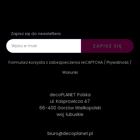
Zapisz się do newslettera
ZAPISZ SIĘ
Formularz korzysta z zabezpieczenia reCAPTCHA /
Prywatność
/
Warunki
decoPLANET Polska
ul. Kasprowicza 47
66-400 Gorzów Wielkopolski
woj. lubuskie
biuro@decoplanet.pl