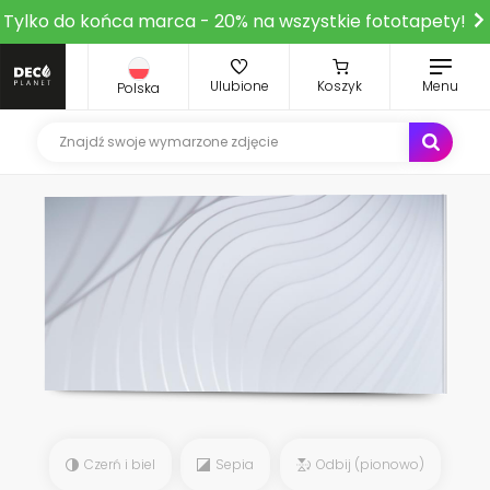
Tylko do końca marca - 20% na wszystkie fototapety!
Ulubione
Koszyk
Menu
Polska
Czerń i biel
Sepia
Odbij (pionowo)