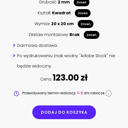
Grubość
2 mm
Zmień
Kształt
Kwadrat
Zmień
Wymiar
20 x 20 cm
Zmień
Zestaw montażowy
Brak
Zmień
Darmowa dostawa.
Po wydrukowaniu znak wodny "Adobe Stock" nie
będzie widoczny.
123.00 zł
Cena
Przewidywany termin realizacji:
1-3
dni robocze
DODAJ DO KOSZYKA