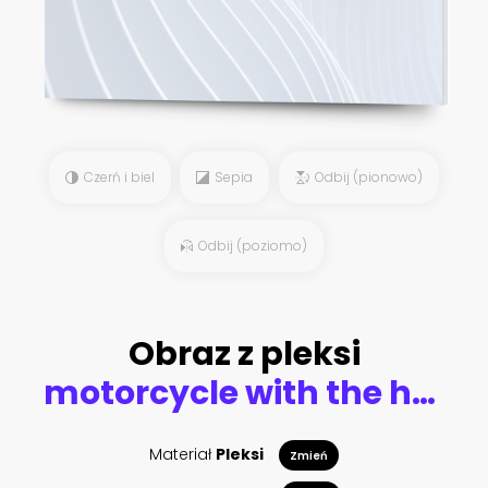
Czerń i biel
Sepia
Odbij (pionowo)
Odbij (poziomo)
Obraz z pleksi
motorcycle with the head eagle and american flag
Materiał
Pleksi
Zmień