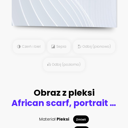
Czerń i biel
Sepia
Odbij (pionowo)
Odbij (poziomo)
Obraz z pleksi
African scarf, portrait Afro woman in a colorful striped zig zag turban. Tribal Wrap fashion, Ankara, Kente, kitenge dresses. Nigerian style, Ghanaian head wrap vector for Print, poster, t-shirt, card
Materiał
Pleksi
Zmień