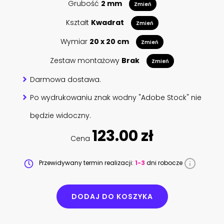
Grubość
2 mm
Zmień
Kształt
Kwadrat
Zmień
Wymiar
20 x 20 cm
Zmień
Zestaw montażowy
Brak
Zmień
Darmowa dostawa.
Po wydrukowaniu znak wodny "Adobe Stock" nie
będzie widoczny.
123.00 zł
Cena
Przewidywany termin realizacji:
1-3
dni robocze
DODAJ DO KOSZYKA