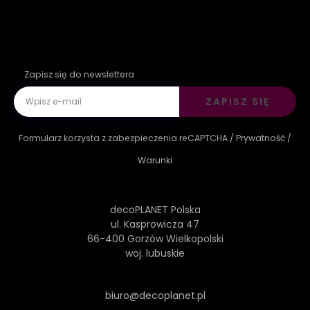
Zapisz się do newslettera
ZAPISZ SIĘ
Formularz korzysta z zabezpieczenia reCAPTCHA /
Prywatność
/
Warunki
decoPLANET Polska
ul. Kasprowicza 47
66-400 Gorzów Wielkopolski
woj. lubuskie
biuro@decoplanet.pl