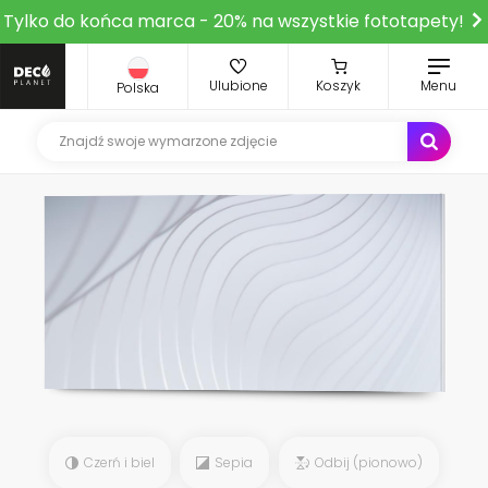
Tylko do końca marca - 20% na wszystkie fototapety!
Ulubione
Koszyk
Menu
Polska
Czerń i biel
Sepia
Odbij (pionowo)