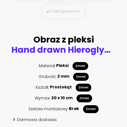
Odbij (poziomo)
Obraz z pleksi
Hand drawn Hieroglyph translate Friend . Vector japanese black symbol on white background with text. Ink brush calligraphy with red stamp(in japan-hanko). Chinese calligraphic letter icon
Materiał
Pleksi
Zmień
Grubość
2 mm
Zmień
Kształt
Prostokąt
Zmień
Wymiar
20 x 10 cm
Zmień
Zestaw montażowy
Brak
Zmień
Darmowa dostawa.