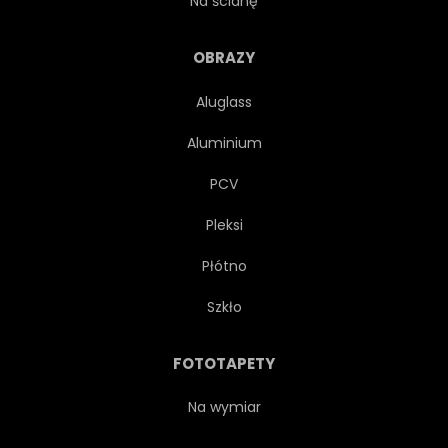
Na ścianę
IDEOGRAM
NA BIAŁYM TLE
OBRAZY
Aluglass
JAPONIA
JAPOŃSKI
Aluminium
KANJI
LIST
PCV
Pleksi
LITEROWANIE
RĘKOPIS
Płótno
SKRYPT
ZNAK
Szkło
STEMPEL
STYL
FOTOTAPETY
SYMBOL
TATUAŻ
Na wymiar