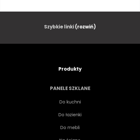
AZJATYCKI
CZARNY
SZCZOTKA
KALIGRAFIA
Szybkie linki
(rozwiń)
CHARAKTER
CHINY
CHIŃSKI
OZDOBA
Produkty
PROJEKTOWAĆ
ELEMENT
PANELE SZKLANE
FENG SHUI
CZCIONKI
Do kuchni
Do łazienki
PISMA
HIEROGLIF
Do mebli
HIEROGLIFY
IKONA