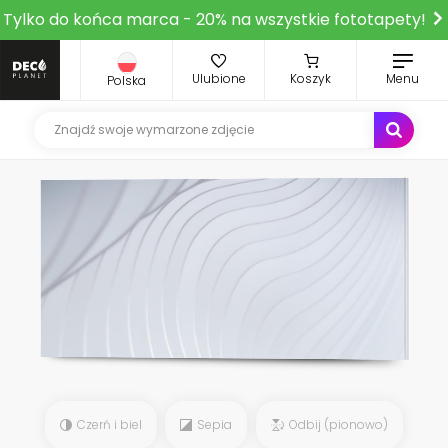
Tylko do końca marca - 20% na wszystkie fototapety!
Ulubione
Koszyk
Menu
Polska
Czerń i biel
Sepia
Odbij (pionowo)