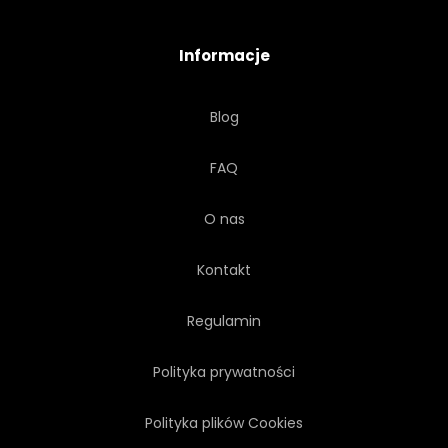
DOLOMIT
ANTENOWE
Informacje
PODRÓŻ
TOURISMUS
Blog
PRZYGODA
PONAD
FAQ
ALPEJSKIE
TŁO
O nas
EUROPA
WIDOK
Kontakt
Regulamin
Polityka prywatności
Polityka plików Cookies