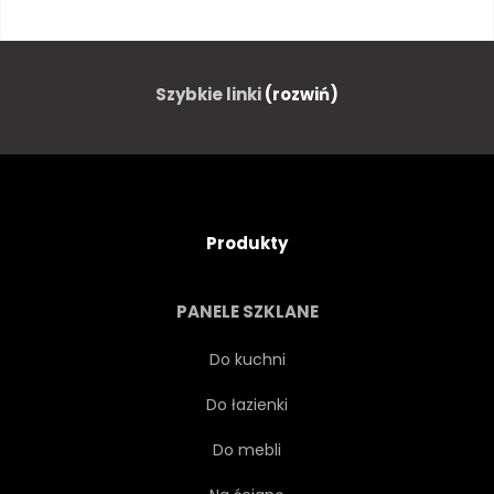
NOC
SUNDOWN
ZMIERZCH
ZMIERZCHU
Szybkie linki
(rozwiń)
GWIAZDA
MIEJSCE
GALAKTYKA
Produkty
ŚWIATŁO KSIĘŻYCA
GRZBIET
PANELE SZKLANE
PEJZAŻ
ILUMINACJA
Do kuchni
Do łazienki
WIEJSKI
GRÓD
Do mebli
ŚWIATŁO
LAS