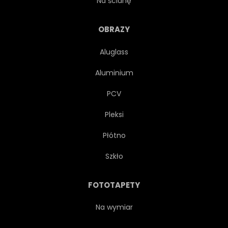
Na ścianę
DRZEWA
NATURA
OBRAZY
Aluglass
KRAJOBRAZ
UPADEK
Aluminium
JESIEŃ
KOLOROWY
PCV
Pleksi
PIĘKNY
WZGÓRZE
Płótno
WŁOCHY
KLIF
NIEBO
Szkło
BUDYNEK
DOLINA
FOTOTAPETY
SZCZYT
SZCZYT
Na wymiar