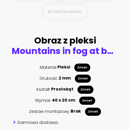
Odbij (poziomo)
Obraz z pleksi
Mountains in fog at beautiful night in autumn in Dolomites, Italy. Landscape with alpine mountain valley, low clouds, forest, colorful sky with stars, city illumination at dusk. Aerial. Passo Giau
Materiał
Pleksi
Zmień
Grubość
2 mm
Zmień
Kształt
Prostokąt
Zmień
Wymiar
40 x 20 cm
Zmień
Zestaw montażowy
Brak
Zmień
Darmowa dostawa.