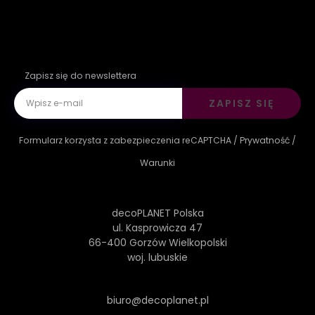
Zapisz się do newslettera
ZAPISZ SIĘ
Formularz korzysta z zabezpieczenia reCAPTCHA /
Prywatność
/
Warunki
decoPLANET Polska
ul. Kasprowicza 47
66-400 Gorzów Wielkopolski
woj. lubuskie
biuro@decoplanet.pl