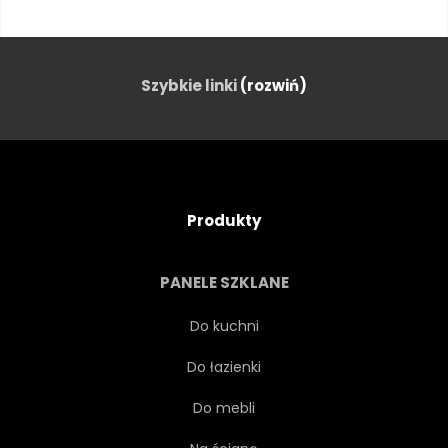
AFRYKI
KRZEW
PIĘKNY
JASNY
Szybkie linki
(rozwiń)
JASNY
KENIA
KOLOROWY
GOL
Produkty
ZŁOTO
NATURA
PANELE SZKLANE
JĘZIORO
PEJZAŻ
Do kuchni
Do łazienki
NATURALNY
ROŚLINA
Do mebli
NAPROMIENIENIE