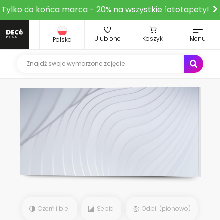
Tylko do końca marca - 20% na wszystkie fototapety!
Ulubione
Koszyk
Menu
Polska
Czerń i biel
Sepia
Odbij (pionowo)