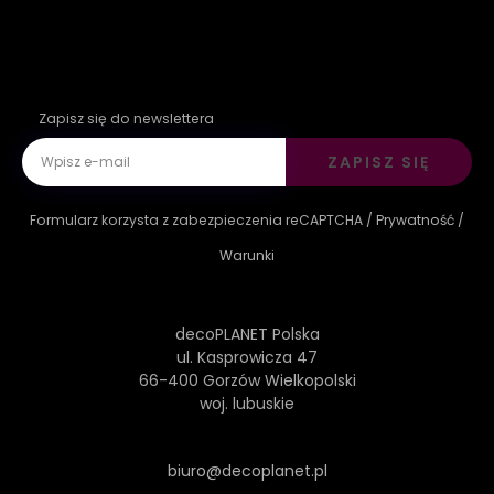
Zapisz się do newslettera
ZAPISZ SIĘ
Formularz korzysta z zabezpieczenia reCAPTCHA /
Prywatność
/
Warunki
decoPLANET Polska
ul. Kasprowicza 47
66-400 Gorzów Wielkopolski
woj. lubuskie
biuro@decoplanet.pl