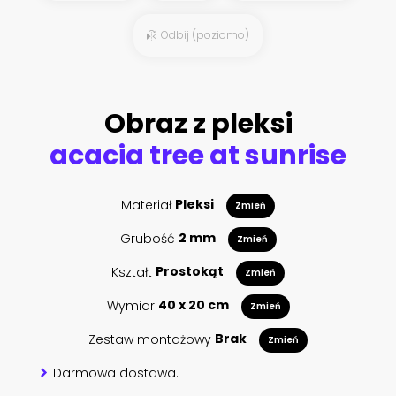
Odbij (poziomo)
Obraz z pleksi
acacia tree at sunrise
Materiał
Pleksi
Zmień
Grubość
2 mm
Zmień
Kształt
Prostokąt
Zmień
Wymiar
40 x 20 cm
Zmień
Zestaw montażowy
Brak
Zmień
Darmowa dostawa.