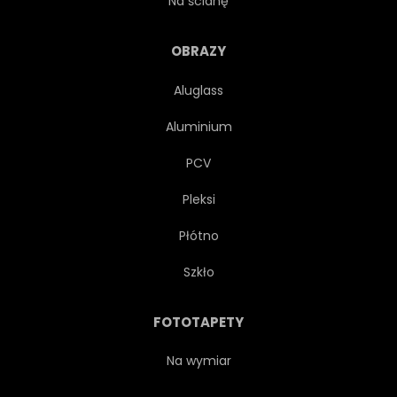
Na ścianę
ODZWIERCIEDLENIE
OBRAZY
Aluglass
RELAKSUJĄCY
SAFARI
Aluminium
KRAJOBRAZ
SCENICZNY
PCV
Pleksi
SYLWETKA
SŁOŃCE
Płótno
POWIERZCHNIA
TOURISMUS
Szkło
PODRÓŻ
CIEPŁY
FOTOTAPETY
WODA
DZIKI
Na wymiar