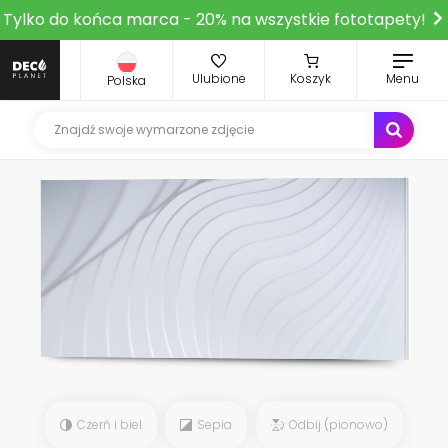
Tylko do końca marca - 20% na wszystkie fototapety!
Ulubione
Koszyk
Menu
Polska
Czerń i biel
Sepia
Odbij (pionowo)