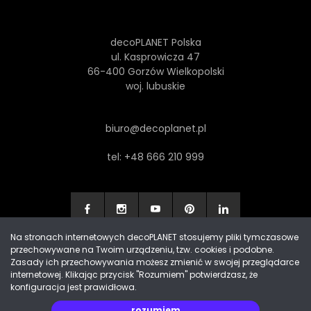
decoPLANET Polska
ul. Kasprowicza 47
66-400 Gorzów Wielkopolski
woj. lubuskie
biuro@decoplanet.pl
tel:
+48 666 210 999
Na stronach internetowych decoPLANET stosujemy pliki tymczasowe
przechowywane na Twoim urządzeniu, tzw. cookies i podobne.
Made with
by Progres Media & decoPLANET
Zasady ich przechowywania możesz zmienić w swojej przeglądarce
internetowej. Klikając przycisk "Rozumiem" potwierdzasz, że
konfiguracja jest prawidłowa.
rozumiem