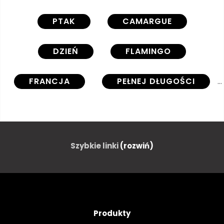
PTAK
CAMARGUE
DZIEŃ
FLAMINGO
FRANCJA
PEŁNEJ DŁUGOŚCI
OBSZAR CHRONIONEGO KRAJOBRAZU
NATURA
AUSSENAUFNAHME
Szybkie linki
(rozwiń)
PROFIL
PROWANSALSKI
PROWANSJA
Produkty