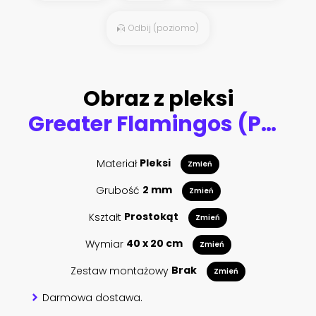
Odbij (poziomo)
Obraz z pleksi
Greater Flamingos (Phoenicopterus roseus) Wading in Water, Saintes-Maries-de-la-Mer, Parc naturel regional de Camargue, France
Materiał
Pleksi
Zmień
Grubość
2 mm
Zmień
Kształt
Prostokąt
Zmień
Wymiar
40 x 20 cm
Zmień
Zestaw montażowy
Brak
Zmień
Darmowa dostawa.