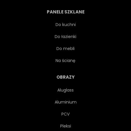
SELEKTYWNE FOCUS
PANELE SZKLANE
BRODZĄCY
CHODZENIE
Do kuchni
Do łazienki
WODA
PTACTWO WODNE
Do mebli
MOKRADŁO
DZIKOŚĆ
Na ścianę
POZIOMY
OBRAZY
Aluglass
Aluminium
PCV
Pleksi