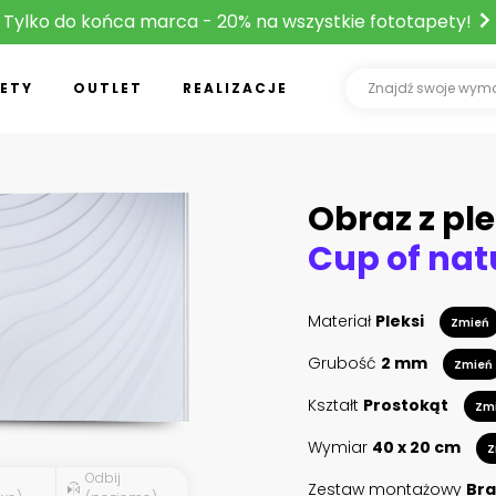
Tylko do końca marca - 20% na wszystkie fototapety!
ETY
OUTLET
REALIZACJE
Obraz z ple
Materiał
Pleksi
Zmień
Grubość
2 mm
Zmień
Kształt
Prostokąt
Zm
Wymiar
40 x 20 cm
Z
Odbij
Zestaw montażowy
Bra