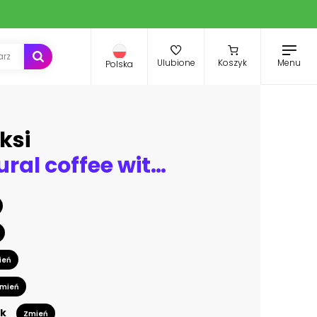
Menu
Ulubione
Koszyk
Polska
ksi
Cup of natural coffee with coffee beans and green leaves. Watercolor hand drawn illustration, isolated on white background
ień
mień
k
Zmień