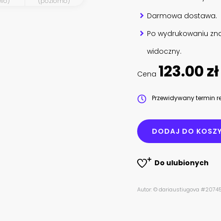
wo)
(poziomo)
Darmowa dostawa.
Po wydrukowaniu zna
widoczny.
123.00 zł
Cena
Przewidywany termin re
DODAJ DO KOSZ
Do ulubionych
Autor: © dariaustiugova #207