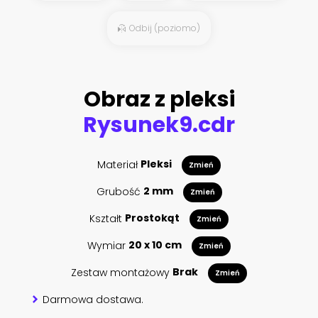
Odbij (poziomo)
Obraz z pleksi
Rysunek9.cdr
Materiał
Pleksi
Zmień
Grubość
2 mm
Zmień
Kształt
Prostokąt
Zmień
Wymiar
20 x 10 cm
Zmień
Zestaw montażowy
Brak
Zmień
Darmowa dostawa.