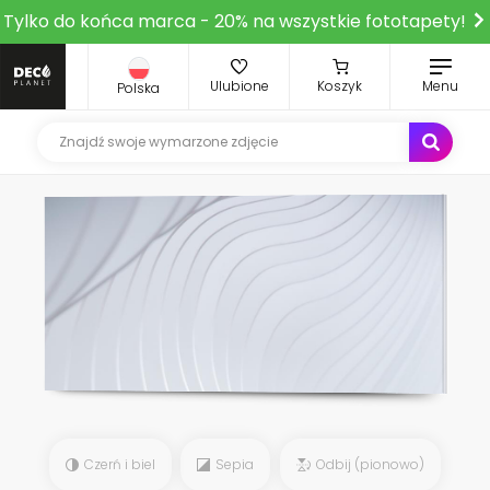
Tylko do końca marca - 20% na wszystkie fototapety!
Ulubione
Koszyk
Menu
Polska
Czerń i biel
Sepia
Odbij (pionowo)