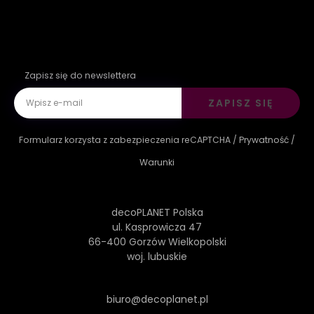
Zapisz się do newslettera
ZAPISZ SIĘ
Formularz korzysta z zabezpieczenia reCAPTCHA /
Prywatność
/
Warunki
decoPLANET Polska
ul. Kasprowicza 47
66-400 Gorzów Wielkopolski
woj. lubuskie
biuro@decoplanet.pl