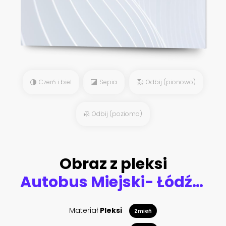
Czerń i biel
Sepia
Odbij (pionowo)
Odbij (poziomo)
Obraz z pleksi
Autobus Miejski- Łódź, Polska
Materiał
Pleksi
Zmień