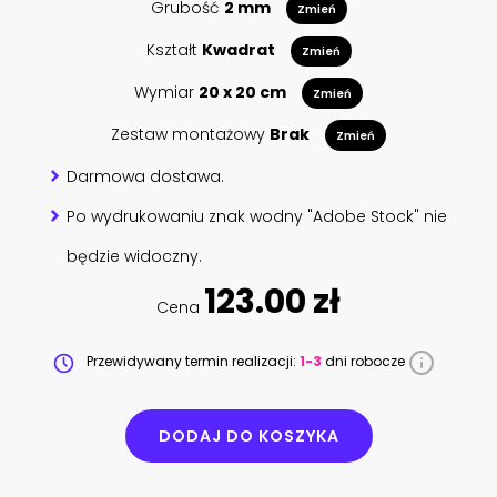
Grubość
2 mm
Zmień
Kształt
Kwadrat
Zmień
Wymiar
20 x 20 cm
Zmień
Zestaw montażowy
Brak
Zmień
Darmowa dostawa.
Po wydrukowaniu znak wodny "Adobe Stock" nie
będzie widoczny.
123.00 zł
Cena
Przewidywany termin realizacji:
1-3
dni robocze
DODAJ DO KOSZYKA