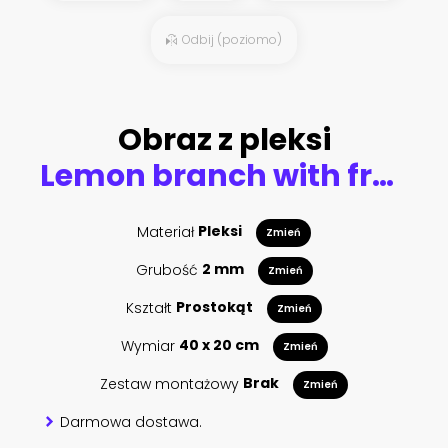
Odbij (poziomo)
Obraz z pleksi
Lemon branch with fruit and leaves. Watercolor hand drawn illustration
Materiał
Pleksi
Zmień
Grubość
2 mm
Zmień
Kształt
Prostokąt
Zmień
Wymiar
40 x 20 cm
Zmień
Zestaw montażowy
Brak
Zmień
Darmowa dostawa.