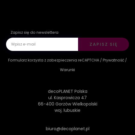
Zapisz się do newslettera
ZAPISZ SIĘ
Formularz korzysta z zabezpieczenia reCAPTCHA /
Prywatność
/
Warunki
decoPLANET Polska
ul. Kasprowicza 47
66-400 Gorzów Wielkopolski
woj. lubuskie
biuro@decoplanet.pl