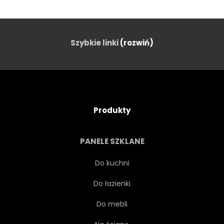
ŚWIEŻY
NA BIAŁYM TLE
ZBLIŻENIE
BIAŁY
Szybkie linki
(rozwiń)
JEDZENIE
TROPIKALNY
KOLOR
SUROWY
Produkty
WEGETARIAŃSKA
LIŚĆ
PANELE SZKLANE
ORGANICZNY
SOCZYSTY
Do kuchni
Do łazienki
JASNY
ZIELONY
LIŚĆ
Do mebli
SZTUKA
ZIMNY