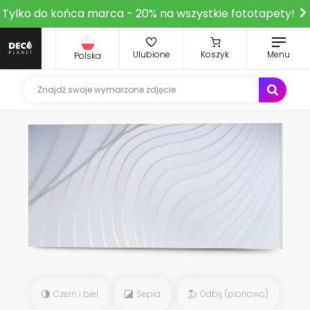
Tylko do końca marca - 20% na wszystkie fototapety!
Ulubione
Koszyk
Menu
Polska
Czerń i biel
Sepia
Odbij (pionowo)