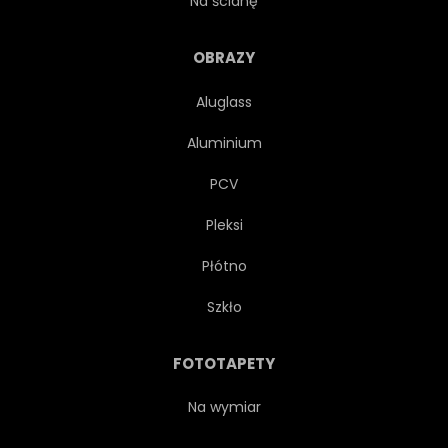
Na ścianę
RYSUNEK
ILUSTRACJA
OBRAZY
Aluglass
KWAŚNY
NATURALNY
Aluminium
EGZOTYCZNY
ORZEŹWIAJĄCY
PCV
Pleksi
SMACZNY
CYTRYNOWY
Płótno
NATURA
LIMON
Szkło
SŁODKI
ROŚLINA
FOTOTAPETY
SKŁADNIKA
ZDROWY
Na wymiar