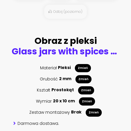
Odbij (poziomo)
Obraz z pleksi
Glass jars with spices and whole dried chili
Materiał
Pleksi
Zmień
Grubość
2 mm
Zmień
Kształt
Prostokąt
Zmień
Wymiar
20 x 10 cm
Zmień
Zestaw montażowy
Brak
Zmień
Darmowa dostawa.