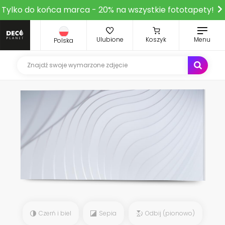
Tylko do końca marca - 20% na wszystkie fototapety!
Ulubione
Koszyk
Menu
Polska
Czerń i biel
Sepia
Odbij (pionowo)