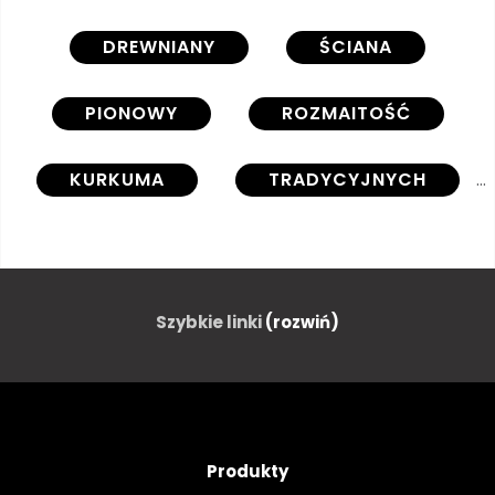
DREWNIANY
ŚCIANA
PIONOWY
ROZMAITOŚĆ
KURKUMA
TRADYCYJNYCH
SZNUR
PRZYPRAWA
PÓŁKA
NASIENIE
Szybkie linki
(rozwiń)
ROŚLINA
PIEPRZ
OLIWA
OBIEKT
Produkty