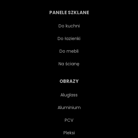
MEDYCYNA
LUKRECJA
PANELE SZKLANE
SŁÓJ
WEWNĄTRZ
Do kuchni
Do łazienki
WNĘTRZE
ZIOŁO
Do mebli
WISIEĆ
SZKŁO
Na ścianę
JEDZENIE
EGZOTYCZNY
OBRAZY
Aluglass
SUSZONY
DZIEŃ
Aluminium
KOREK
PRZYPRAWA
PCV
Pleksi
CYNAMON
CHILI