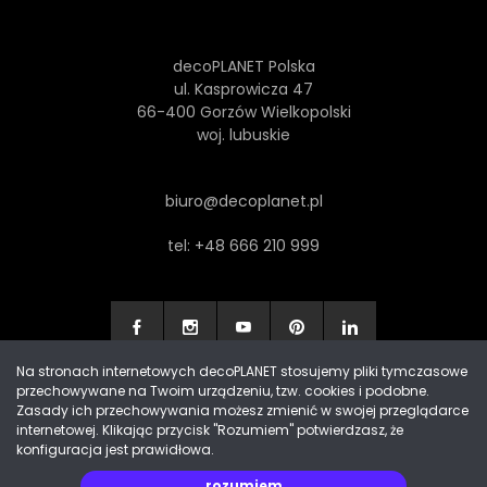
decoPLANET Polska
ul. Kasprowicza 47
66-400 Gorzów Wielkopolski
woj. lubuskie
biuro@decoplanet.pl
tel:
+48 666 210 999
Na stronach internetowych decoPLANET stosujemy pliki tymczasowe
przechowywane na Twoim urządzeniu, tzw. cookies i podobne.
Made with
by Progres Media & decoPLANET
Zasady ich przechowywania możesz zmienić w swojej przeglądarce
internetowej. Klikając przycisk "Rozumiem" potwierdzasz, że
konfiguracja jest prawidłowa.
rozumiem