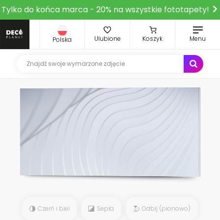
Tylko do końca marca - 20% na wszystkie fototapety!
Ulubione
Koszyk
Menu
Polska
Czerń i biel
Sepia
Odbij (pionowo)