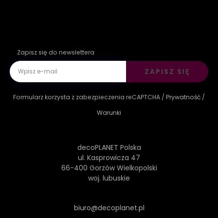
Zapisz się do newslettera
ZAPISZ SIĘ
Formularz korzysta z zabezpieczenia reCAPTCHA /
Prywatność
/
Warunki
decoPLANET Polska
ul. Kasprowicza 47
66-400 Gorzów Wielkopolski
woj. lubuskie
biuro@decoplanet.pl