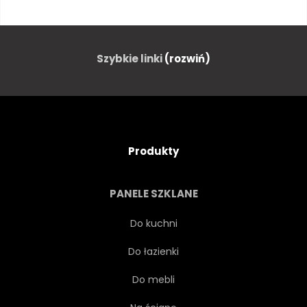
RELIGIJNY
GOTYK
GOTYK
CHRZEŚCIJAŃSTWO
Szybkie linki
(rozwiń)
SKANDYNAWIA
Produkty
PANELE SZKLANE
Do kuchni
Do łazienki
Do mebli