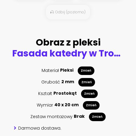
Odbij (poziomo)
Obraz z pleksi
Fasada katedry w Trondheim, Norwegia
Materiał
Pleksi
Zmień
Grubość
2 mm
Zmień
Kształt
Prostokąt
Zmień
Wymiar
40 x 20 cm
Zmień
Zestaw montażowy
Brak
Zmień
Darmowa dostawa.