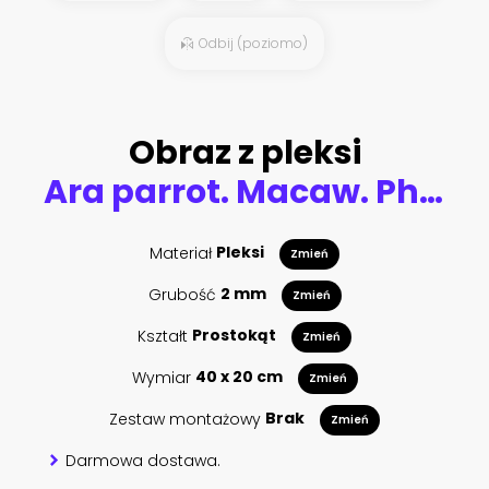
Odbij (poziomo)
Obraz z pleksi
Ara parrot. Macaw. Photo realistic 3d vector icon set
Materiał
Pleksi
Zmień
Grubość
2 mm
Zmień
Kształt
Prostokąt
Zmień
Wymiar
40 x 20 cm
Zmień
Zestaw montażowy
Brak
Zmień
Darmowa dostawa.