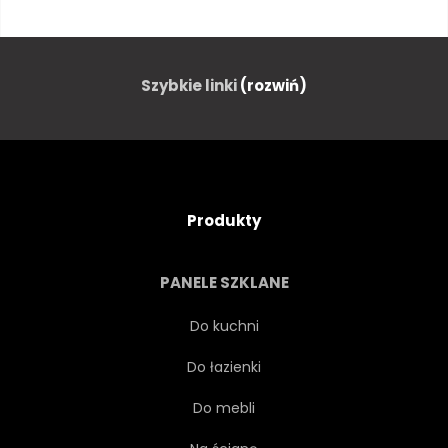
EGZOTYCZNY
PIĘKNY
ZWIERZĘ
KOLOROWY
Szybkie linki
(rozwiń)
DZIÓB
SKRZYDŁO
PIÓRO
DZIKOŚĆ
Produkty
WEKTOR
NA BIAŁYM TLE
PANELE SZKLANE
ŻÓŁTY
ILUSTRACJA
Do kuchni
Do łazienki
DZIKI
ŁADNY
ŻYWY
Do mebli
ZOO
FAUNA
ŁADNY