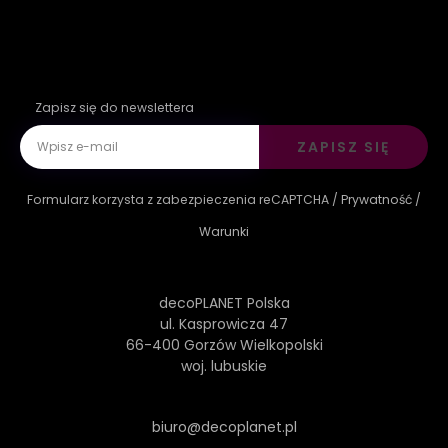
Zapisz się do newslettera
ZAPISZ SIĘ
Formularz korzysta z zabezpieczenia reCAPTCHA /
Prywatność
/
Warunki
decoPLANET Polska
ul. Kasprowicza 47
66-400 Gorzów Wielkopolski
woj. lubuskie
biuro@decoplanet.pl