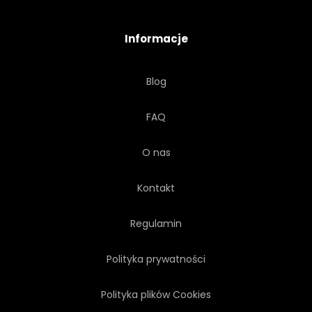
ELEMENT PROJEKTU
Informacje
REALISTYCZNY
SZCZEGÓŁOWE
Blog
MASKOTKA
REALIZM
FAQ
LIŚĆ
DŁOŃ
O nas
Kontakt
Regulamin
Polityka prywatności
Polityka plików Cookies