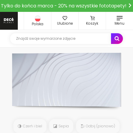
Tylko do końca marca - 20% na wszystkie fototapety!
Ulubione
Koszyk
Menu
Polska
Czerń i biel
Sepia
Odbij (pionowo)