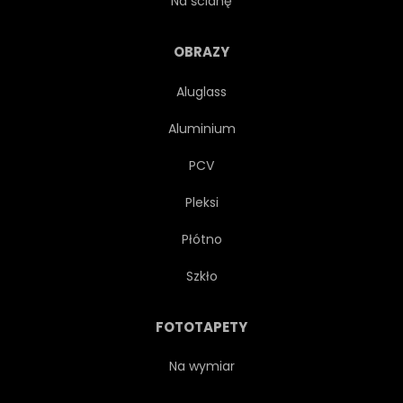
Na ścianę
CHARAKTER
ZABAWA
OBRAZY
Aluglass
KOLOR
DŻUNGLA
Aluminium
NIEBIESKI
IKONA
PCV
Pleksi
KRESKÓWKA
NATURA
Płótno
RYSUNEK
GRAFICZNY
Szkło
ZABAWNY
SZYMPANS
FOTOTAPETY
TRÓJWYMIAROWY
Na wymiar