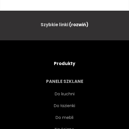
CZARNA KAWA
PROCES
PRZYGOTOWANIE
RUCH
Szybkie linki
(rozwiń)
ROZCHLAPAĆ
EXPRESSO
KOFEINA
PRAŻENIE
Produkty
SEKWENCJA
ENERGIA
PANELE SZKLANE
MAŁA CZARNA
NAPÓJ
Do kuchni
Do łazienki
PANORAMICZNY
KLASYK
Do mebli
WŁOSKI