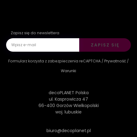
Zapisz się do newslettera
ZAPISZ SIĘ
Formularz korzysta z zabezpieczenia reCAPTCHA /
Prywatność
/
Warunki
decoPLANET Polska
ul. Kasprowicza 47
66-400 Gorzów Wielkopolski
woj. lubuskie
biuro@decoplanet.pl