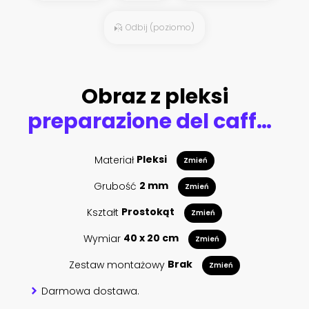
Odbij (poziomo)
Obraz z pleksi
preparazione del caffè in sequenza dal chicco alla tazzina
Materiał
Pleksi
Zmień
Grubość
2 mm
Zmień
Kształt
Prostokąt
Zmień
Wymiar
40 x 20 cm
Zmień
Zestaw montażowy
Brak
Zmień
Darmowa dostawa.