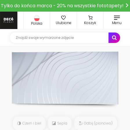
Tylko do końca marca - 20% na wszystkie fototapety!
Ulubione
Koszyk
Menu
Polska
Czerń i biel
Sepia
Odbij (pionowo)