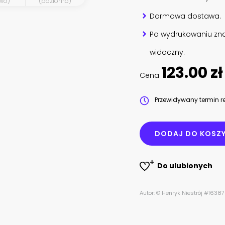
wo)
(poziomo)
Darmowa dostawa.
Po wydrukowaniu zna
widoczny.
123.00 zł
Cena
Przewidywany termin re
DODAJ DO KOSZ
Do ulubionych
Autor: © Henryk Niestrój #163