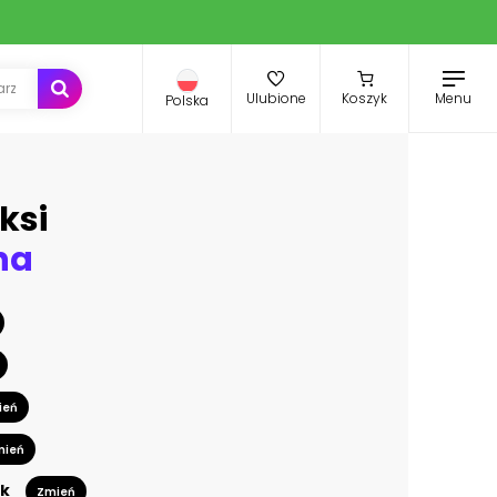
Menu
Ulubione
Koszyk
Polska
ksi
na
ień
mień
k
Zmień