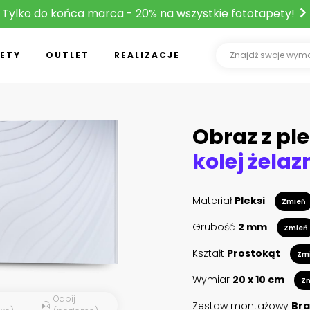
Tylko do końca marca - 20% na wszystkie fototapety!
ETY
OUTLET
REALIZACJE
Obraz z ple
kolej żelaz
Materiał
Pleksi
Zmień
Grubość
2 mm
Zmień
Kształt
Prostokąt
Zm
Wymiar
20 x 10 cm
Z
Odbij
Zestaw montażowy
Bra