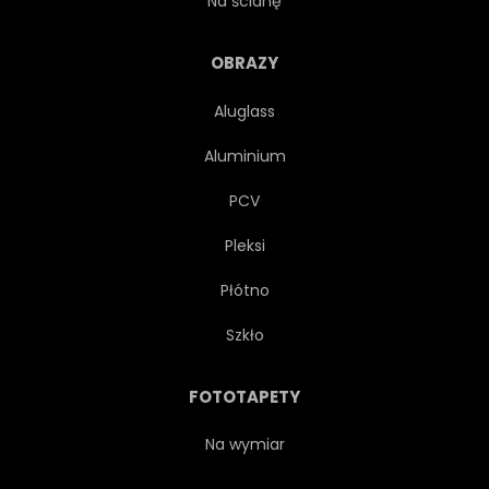
Na ścianę
PASY
HORYZONT
OBRAZY
Aluglass
WSCHODY
SYMBOL
Aluminium
MACHA
TRANSPARENT
PCV
Pleksi
LAS
CHMURA
Płótno
NATURA
SCENICZNY
Szkło
SUNDOWN
POLE
FOTOTAPETY
CHWAŁA
DUMA
Na wymiar