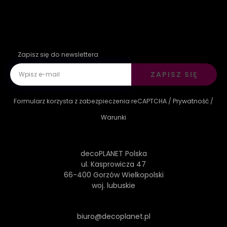
Zapisz się do newslettera
ZAPISZ SIĘ
Formularz korzysta z zabezpieczenia reCAPTCHA /
Prywatność
/
Warunki
decoPLANET Polska
ul. Kasprowicza 47
66-400 Gorzów Wielkopolski
woj. lubuskie
biuro@decoplanet.pl