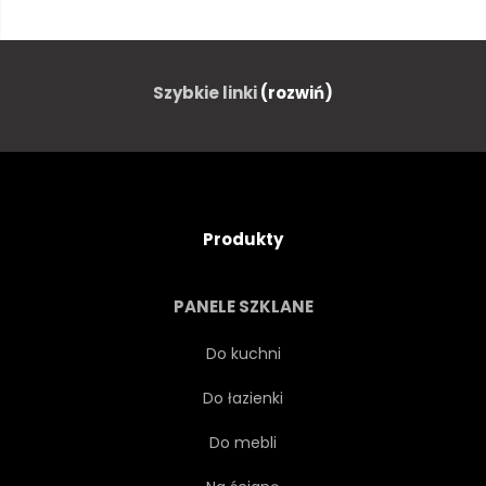
NARODOWY
KOPIA
STARY
KRAJ
WBREW
Szybkie linki
(rozwiń)
SCENA
OBRAZ
ŚRODOWISKO
WIEŚ
Produkty
PATRIOTYZM
PANELE SZKLANE
KOMPOZYTOWYCH
Do kuchni
Do łazienki
TOŻSAMOŚCI
KOLOROWY
Do mebli
WZÓR
KRAJOBRAZ