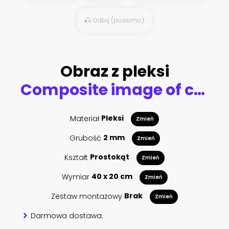
Odbij (poziomo)
Obraz z pleksi
Composite image of close-up of american flag
Materiał
Pleksi
Zmień
Grubość
2 mm
Zmień
Kształt
Prostokąt
Zmień
Wymiar
40 x 20 cm
Zmień
Zestaw montażowy
Brak
Zmień
Darmowa dostawa.