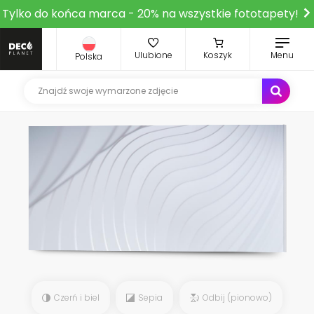
Tylko do końca marca - 20% na wszystkie fototapety!
Ulubione
Koszyk
Menu
Polska
Czerń i biel
Sepia
Odbij (pionowo)