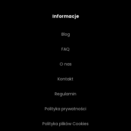
MIEJSCE
DRZEWA
Informacje
NIEBIESKI
DRZEWA
Blog
STRZAŁ
WIATR
ZNAK
FAQ
CZERWONY
UNITED STATES
O nas
I
NIEBO
Z
Kontakt
Regulamin
Polityka prywatności
Polityka plików Cookies