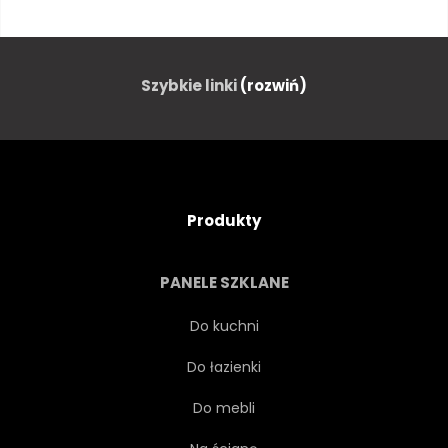
WEKTOR
ILUSTRACJA
LOGA
ZNAK
Szybkie linki
(rozwiń)
PROJEKTOWAĆ
NATURA
DZIKI
STYL
ZOO
Produkty
PIEŃ
SYLWETKA
PANELE SZKLANE
AFRYKI
ELEMENT
Do kuchni
Do łazienki
STRESZCZENIE
KONCEPCJA
Do mebli
SSAK
DZIKOŚĆ