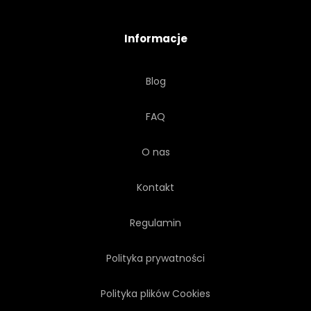
LINIA
IZOLAT
Informacje
ZESTAW
UCHO
Blog
POTĘGA
KRESKÓWKA
FAQ
INDYJSKI
OBRAZ
O nas
BROSMY
KREATYWNYCH
Kontakt
WODA
SŁOŃCE
Regulamin
Polityka prywatności
Polityka plików Cookies