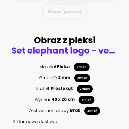
Odbij (poziomo)
Obraz z pleksi
Set elephant logo - vector illustration, emblem design
Materiał
Pleksi
Zmień
Grubość
2 mm
Zmień
Kształt
Prostokąt
Zmień
Wymiar
40 x 20 cm
Zmień
Zestaw montażowy
Brak
Zmień
Darmowa dostawa.