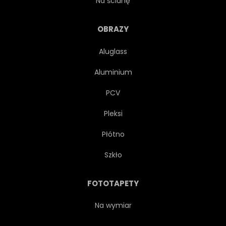
Na ścianę
KSZTAŁT
SAFARI
OBRAZY
Aluglass
SZTUKA
TŁO
DUŻY
Aluminium
AFRYKA
BIAŁY
PCV
Pleksi
SZABLON
CZARNY
Płótno
GŁOWA
PIĘKNY
Szkło
ŁADNY
ZABAWA
FOTOTAPETY
OGROMNY
PROSTE
Na wymiar