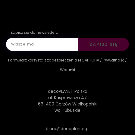
Zapisz się do newslettera
ZAPISZ SIĘ
Formularz korzysta z zabezpieczenia reCAPTCHA /
Prywatność
/
Warunki
decoPLANET Polska
ul. Kasprowicza 47
66-400 Gorzów Wielkopolski
woj. lubuskie
biuro@decoplanet.pl