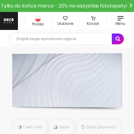
Tylko do końca marca - 20% na wszystkie fototapety!
Ulubione
Koszyk
Menu
Polska
Czerń i biel
Sepia
Odbij (pionowo)