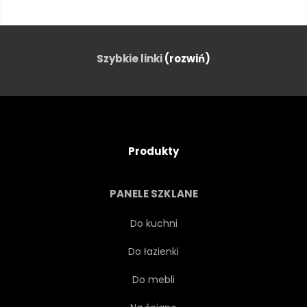
OWOC
DUŻO
SUROWY
TROCHĘ
Szybkie linki
(rozwiń)
RZĄD
OWOC
ORGANICZNY
SZPIK
Produkty
POMARAŃCZOWY
BANAN
PANELE SZKLANE
TRUSKAWKA
KALAFIOR
Do kuchni
Do łazienki
WINOGRONO
BROKUŁY
Do mebli
SZPARAGI
PIEPRZ