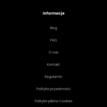
JABŁKO
PONAD
TŁO
Informacje
DREWNO
DREWNIANY
Blog
PŁYTA
PROSTY
STÓŁ
FAQ
NAGŁÓWEK
CZERWONY
O nas
ZACHWYCAJĄCY
Kontakt
Regulamin
Polityka prywatności
Polityka plików Cookies