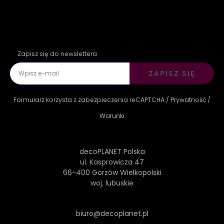
Zapisz się do newslettera
ZAPISZ SIĘ
Formularz korzysta z zabezpieczenia reCAPTCHA /
Prywatność
/
Warunki
decoPLANET Polska
ul. Kasprowicza 47
66-400 Gorzów Wielkopolski
woj. lubuskie
biuro@decoplanet.pl