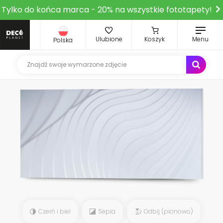
Tylko do końca marca - 20% na wszystkie fototapety!
Ulubione
Koszyk
Menu
Polska
Czerń i biel
Sepia
Odbij (pionowo)