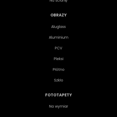
Na ścianę
KARCZOCH
GOTOWANIE
OBRAZY
Aluglass
DIETA
JEDZENIE
Aluminium
ŚWIEŻY
SKLEP SPOŻYWCZY
PCV
Pleksi
PRODUKCJI
WEGANIN
Płótno
WARZYWO
WEGETARIAŃSKA
Szkło
WEGETARIAŃSKA
WITAMINA
FOTOTAPETY
POKARM
ZDROWY
Na wymiar