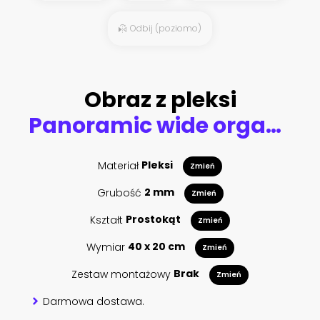
Odbij (poziomo)
Obraz z pleksi
Panoramic wide organic food background
Materiał
Pleksi
Zmień
Grubość
2 mm
Zmień
Kształt
Prostokąt
Zmień
Wymiar
40 x 20 cm
Zmień
Zestaw montażowy
Brak
Zmień
Darmowa dostawa.