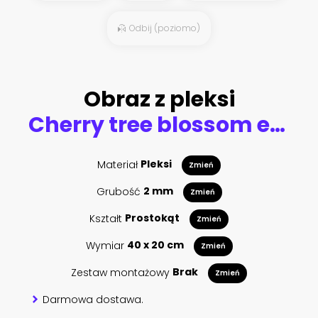
Odbij (poziomo)
Obraz z pleksi
Cherry tree blossom explosion in Hurd Park, Dover, New Jersey (search file # 169989794 for the green leaves summer version)
Materiał
Pleksi
Zmień
Grubość
2 mm
Zmień
Kształt
Prostokąt
Zmień
Wymiar
40 x 20 cm
Zmień
Zestaw montażowy
Brak
Zmień
Darmowa dostawa.