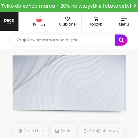
Tylko do końca marca - 20% na wszystkie fototapety!
Ulubione
Koszyk
Menu
Polska
Czerń i biel
Sepia
Odbij (pionowo)