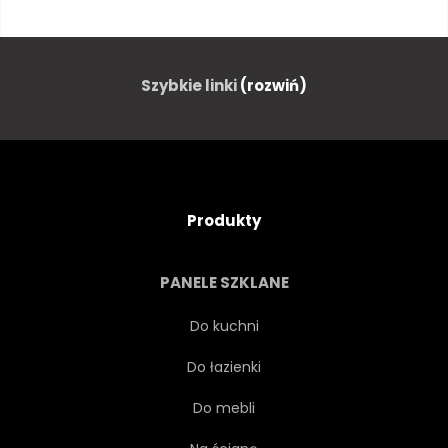
DRZEWA
KWIAT
KWIECIEŃ
BOTANICZNY
Szybkie linki
(rozwiń)
BOTANIKA
GAŁĄŹ
POPOŁUDNIE
TRYŚNIĘCIE
Produkty
DASZEK
KOLOROWY
PANELE SZKLANE
CREEK
DZIEŃ
Do kuchni
Do łazienki
ŚRODOWISKO
FESTIWAL
Do mebli
FLORA
KWIATOWY