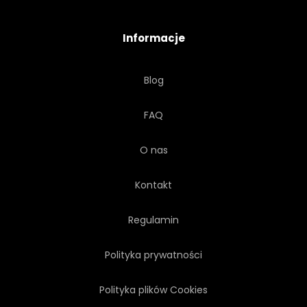
ROMANTYCZNY
KRAJOBRAZ
Informacje
SCENICZNY
SEZON
Blog
SEZONOWY
CIENIU
FAQ
SPRĘŻYNA
SEZON WIOSENNY
O nas
GWIAZDA
SŁOŃCE
Kontakt
WESOŁY
Regulamin
Polityka prywatności
Polityka plików Cookies