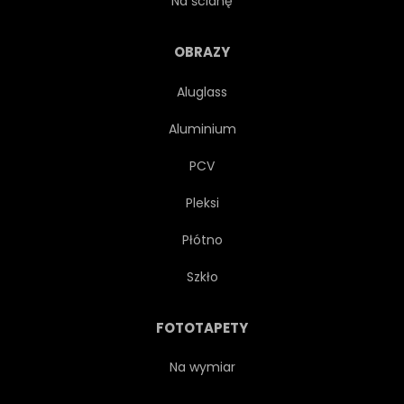
Na ścianę
KWIAT
ŚWIEŻY
OBRAZY
Aluglass
OGRÓD
TRAWA
Aluminium
PEJZAŻ
TRAWNIK
PCV
Pleksi
ŚWIATŁO
MAGENTA
Płótno
NATURA
SADU
Szkło
AUSSENAUFNAHME
PARK
FOTOTAPETY
RÓŻOWY
ROŚLINA
Na wymiar