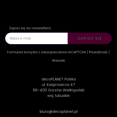
Zapisz się do newslettera
ZAPISZ SIĘ
Formularz korzysta z zabezpieczenia reCAPTCHA /
Prywatność
/
Warunki
decoPLANET Polska
ul. Kasprowicza 47
66-400 Gorzów Wielkopolski
woj. lubuskie
biuro@decoplanet.pl