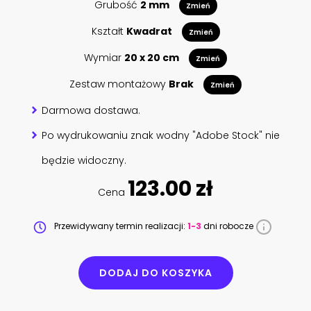
Grubość
2 mm
Zmień
Kształt
Kwadrat
Zmień
Wymiar
20 x 20 cm
Zmień
Zestaw montażowy
Brak
Zmień
Darmowa dostawa.
Po wydrukowaniu znak wodny "Adobe Stock" nie
będzie widoczny.
123.00 zł
Cena
Przewidywany termin realizacji:
1-3
dni robocze
DODAJ DO KOSZYKA