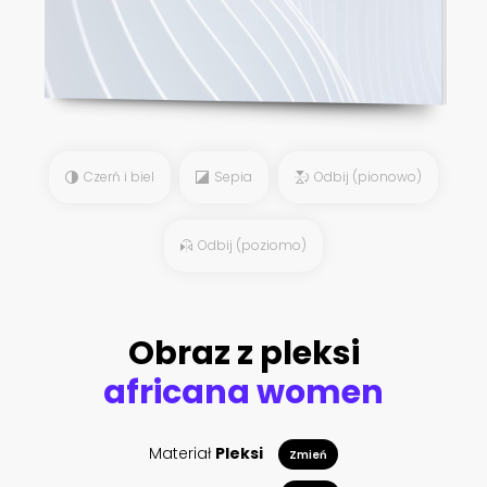
Czerń i biel
Sepia
Odbij (pionowo)
Odbij (poziomo)
Obraz z pleksi
africana women
Materiał
Pleksi
Zmień