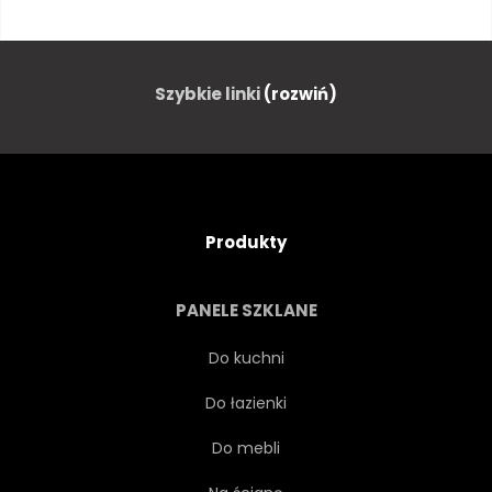
OŚRODKI
ŚNIEG
EKSTREMALNE
GRZBIET
Szybkie linki
(rozwiń)
CZARNY
BIAŁY
RETRO
VINTAGE
Produkty
SEPIA
STONOWANYCH
PANELE SZKLANE
MONOCHROMATYCZNE
Do kuchni
Do łazienki
ALPINIZM
NATURA
Do mebli
PEJZAŻ
LODOWIEC