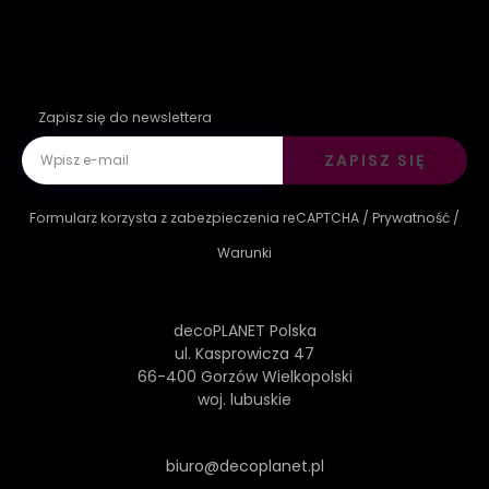
Zapisz się do newslettera
ZAPISZ SIĘ
Formularz korzysta z zabezpieczenia reCAPTCHA /
Prywatność
/
Warunki
decoPLANET Polska
ul. Kasprowicza 47
66-400 Gorzów Wielkopolski
woj. lubuskie
biuro@decoplanet.pl