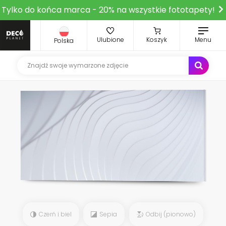
Tylko do końca marca - 20% na wszystkie fototapety!
Ulubione
Koszyk
Menu
Polska
Czerń i biel
Sepia
Odbij (pionowo)