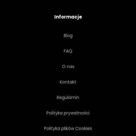
WZGÓRZE
SZCZYT
Informacje
BEZDROŻA
WESOŁY
Blog
ŚWIATŁO SŁONECZNE
FAQ
ZAMONTOWAĆ
KAUKAZ
O nas
CHMURA
WZNOSZENIA
Kontakt
Regulamin
Polityka prywatności
Polityka plików Cookies