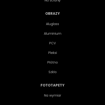
Na ścianę
OPOKA
AUSSENAUFNAHME
OBRAZY
Aluglass
WYSOKO
NIEBO
Aluminium
SZCZYT
TURN
ZIMĄ
PCV
Pleksi
WAKACJE
SPORT
Płótno
WYSOKI
LÓD
Szkło
DZIAŁALNOŚĆ
ALPEJSKIE
FOTOTAPETY
TREKKING
PIĘKNY
Na wymiar