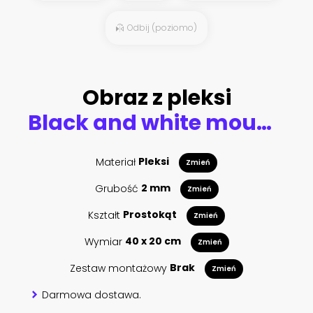
Odbij (poziomo)
Obraz z pleksi
Black and white mountain panorama in clouds
Materiał
Pleksi
Zmień
Grubość
2 mm
Zmień
Kształt
Prostokąt
Zmień
Wymiar
40 x 20 cm
Zmień
Zestaw montażowy
Brak
Zmień
Darmowa dostawa.