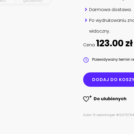
wo)
(poziomo)
Darmowa dostawa.
Po wydrukowaniu zna
widoczny.
123.00 zł
Cena
Przewidywany termin re
DODAJ DO KOSZ
Do ulubionych
Autor: © seawhisper #1207576