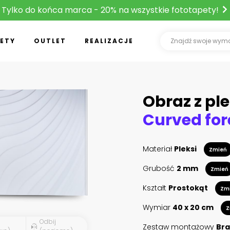
Tylko do końca marca - 20% na wszystkie fototapety!
ETY
OUTLET
REALIZACJE
Obraz z ple
Materiał
Pleksi
Zmień
Grubość
2 mm
Zmień
Kształt
Prostokąt
Zm
Wymiar
40 x 20 cm
Z
Odbij
Zestaw montażowy
Bra