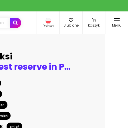
Menu
Ulubione
Koszyk
Polska
ksi
Curved forest reserve in Poland
ień
mień
k
Zmień