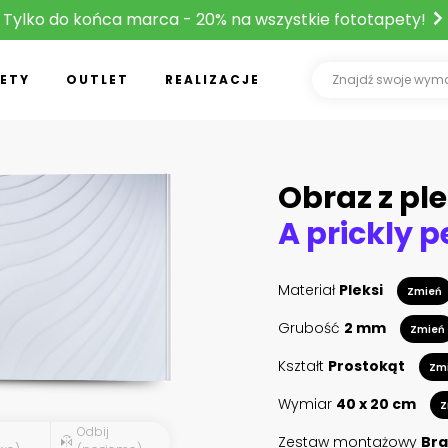
Tylko do końca marca - 20% na wszystkie fototapety!
ETY
OUTLET
REALIZACJE
Obraz z ple
Materiał
Pleksi
Zmień
Grubość
2 mm
Zmień
Kształt
Prostokąt
Zm
Wymiar
40 x 20 cm
Z
Odbij
Zestaw montażowy
Bra