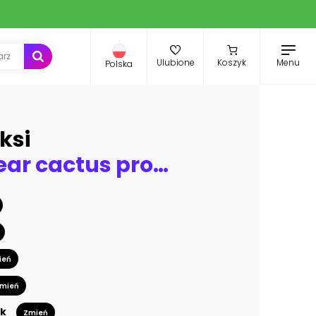
Menu
Ulubione
Koszyk
Polska
ksi
A prickly pear cactus proudly displays its vivid pink blossoms.on the Grand Canyon Rim.
ień
mień
k
Zmień