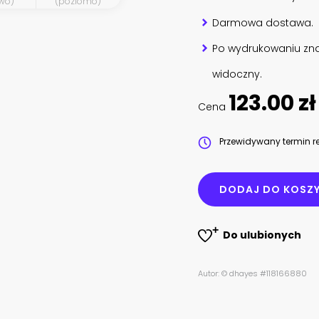
wo)
(poziomo)
Darmowa dostawa.
Po wydrukowaniu zna
widoczny.
123.00 zł
Cena
Przewidywany termin re
DODAJ DO KOSZ
Do ulubionych
Autor: © dhayes #118166880