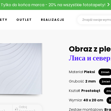
Tylko do końca marca - 20% na wszystkie fototapety!
ETY
OUTLET
REALIZACJE
Obraz z ple
Лиса и север
Materiał
Pleksi
Zmień
Grubość
2 mm
Zmień
Kształt
Prostokąt
Zm
Wymiar
40 x 20 cm
Z
Odbij
Zestaw montażowy
Bra