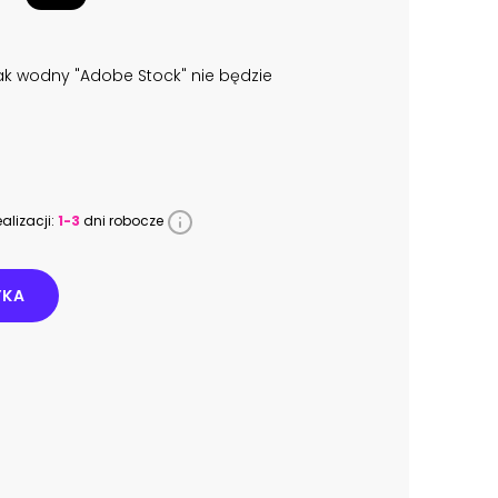
k wodny "Adobe Stock" nie będzie
alizacji:
1-3
dni robocze
YKA
0