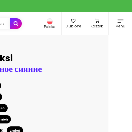
Menu
Ulubione
Koszyk
Polska
ksi
ное сияние
ień
mień
k
Zmień