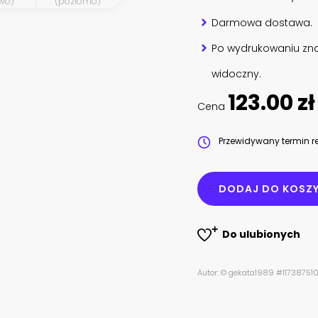
wo)
(poziomo)
Darmowa dostawa.
Po wydrukowaniu zna
widoczny.
123.00 zł
Cena
Przewidywany termin re
DODAJ DO KOSZ
Do ulubionych
Autor: © gekata1989 #11738751