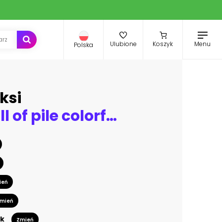
Menu
Ulubione
Koszyk
Polska
ksi
Pattern wall of pile colorful retro television (TV) - vintage filter effect style.
ień
mień
k
Zmień