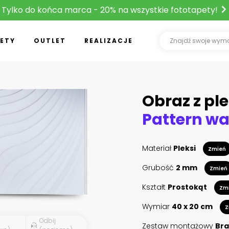
Tylko do końca marca - 20% na wszystkie fototapety!
ETY
OUTLET
REALIZACJE
Obraz z ple
Materiał
Pleksi
Zmień
Grubość
2 mm
Zmień
Kształt
Prostokąt
Zm
Wymiar
40 x 20 cm
Z
Odbij
Zestaw montażowy
Bra