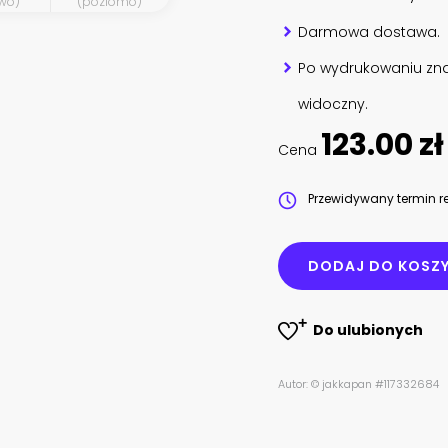
wo)
(poziomo)
Darmowa dostawa.
Po wydrukowaniu zna
widoczny.
123.00 zł
Cena
Przewidywany termin re
DODAJ DO KOSZ
Do ulubionych
Autor: © jakkapan #117332684