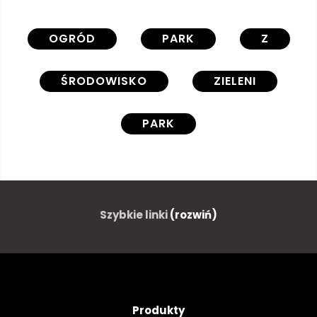
OGRÓD
PARK
Z
ŚRODOWISKO
ZIELENI
PARK
OZDOBNE STRZYŻONE KRZEWY
FLANDRIA
NATURA
Szybkie linki
(rozwiń)
KRAJOBRAZ
Produkty