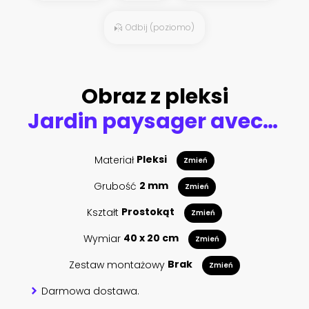
Odbij (poziomo)
Obraz z pleksi
Jardin paysager avec topiaires
Materiał
Pleksi
Zmień
Grubość
2 mm
Zmień
Kształt
Prostokąt
Zmień
Wymiar
40 x 20 cm
Zmień
Zestaw montażowy
Brak
Zmień
Darmowa dostawa.