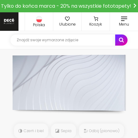
Tylko do końca marca - 20% na wszystkie fototapety!
Ulubione
Koszyk
Menu
Polska
Czerń i biel
Sepia
Odbij (pionowo)