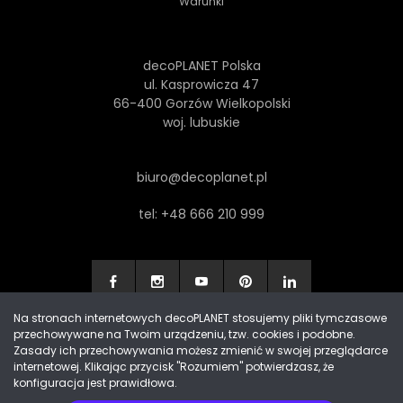
Warunki
decoPLANET Polska
ul. Kasprowicza 47
66-400 Gorzów Wielkopolski
woj. lubuskie
biuro@decoplanet.pl
tel:
+48 666 210 999
Na stronach internetowych decoPLANET stosujemy pliki tymczasowe
przechowywane na Twoim urządzeniu, tzw. cookies i podobne.
Made with
by Progres Media & decoPLANET
Zasady ich przechowywania możesz zmienić w swojej przeglądarce
internetowej. Klikając przycisk "Rozumiem" potwierdzasz, że
konfiguracja jest prawidłowa.