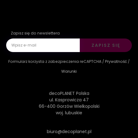
Zapisz się do newslettera
ZAPISZ SIĘ
Formularz korzysta z zabezpieczenia reCAPTCHA /
Prywatność
/
Warunki
decoPLANET Polska
ul. Kasprowicza 47
66-400 Gorzów Wielkopolski
woj. lubuskie
biuro@decoplanet.pl