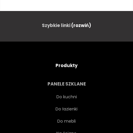
ZAPARKOWANYCH
CZERWONY
RETRO
HULAJNOGA
Szybkie linki
(rozwiń)
CIENIU
ULICA
SYMBOL
PRZEWÓZ
Produkty
PODRÓŻ
OPONY
PANELE SZKLANE
POJAZD
VINTAGE
Do kuchni
Do łazienki
Do mebli