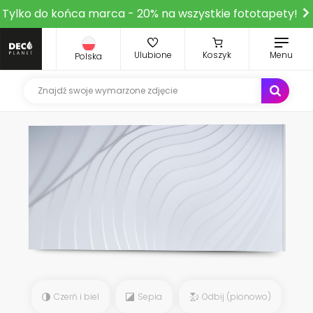
Tylko do końca marca - 20% na wszystkie fototapety!
Ulubione
Koszyk
Menu
Polska
Czerń i biel
Sepia
Odbij (pionowo)