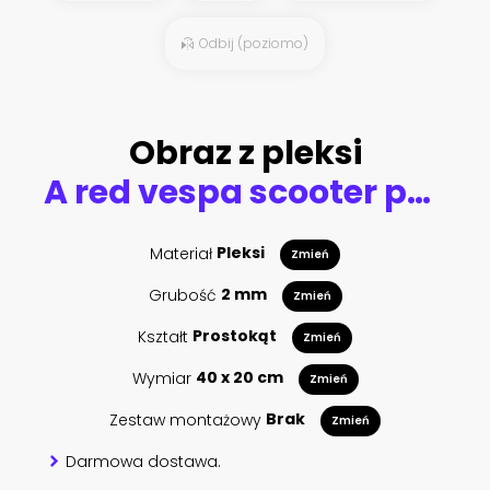
Odbij (poziomo)
Obraz z pleksi
A red vespa scooter parked on a paved street
Materiał
Pleksi
Zmień
Grubość
2 mm
Zmień
Kształt
Prostokąt
Zmień
Wymiar
40 x 20 cm
Zmień
Zestaw montażowy
Brak
Zmień
Darmowa dostawa.