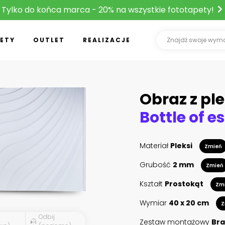
Tylko do końca marca - 20% na wszystkie fototapety!
ETY
OUTLET
REALIZACJE
Obraz z ple
Materiał
Pleksi
Zmień
Grubość
2 mm
Zmień
Kształt
Prostokąt
Zm
Wymiar
40 x 20 cm
Z
Odbij
Zestaw montażowy
Bra