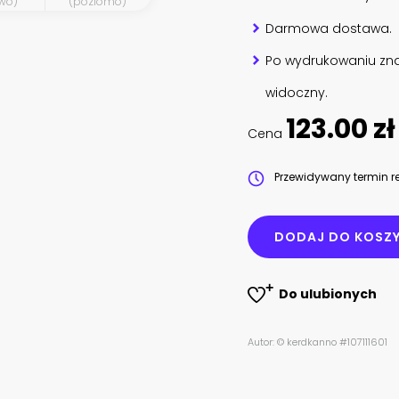
wo)
(poziomo)
Darmowa dostawa.
Po wydrukowaniu zna
widoczny.
123.00 zł
Cena
Przewidywany termin re
DODAJ DO KOSZ
Do ulubionych
Autor: © kerdkanno #107111601