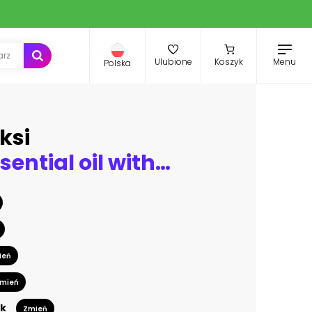
Menu
Ulubione
Koszyk
Polska
ksi
Bottle of essential oil with herbs holy basil flower, basil flow
ień
mień
k
Zmień