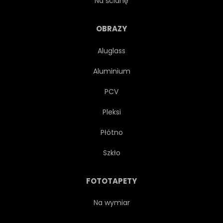
Na ścianę
OBRAZ
ROŚLINA
OBRAZY
Aluglass
DYM
PALENIE
Aluminium
PRZYPRAWA
TRZY
PCV
Pleksi
WARZYWO
GOTOWAĆ
Płótno
ZDROWY
WEKTOR
Szkło
GOTOWANIE
WARZYWO
FOTOTAPETY
SMACZNY
NA BIAŁYM TLE
Na wymiar