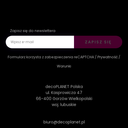
Zapisz się do newslettera
ZAPISZ SIĘ
Formularz korzysta z zabezpieczenia reCAPTCHA /
Prywatność
/
Warunki
decoPLANET Polska
ul. Kasprowicza 47
66-400 Gorzów Wielkopolski
woj. lubuskie
biuro@decoplanet.pl