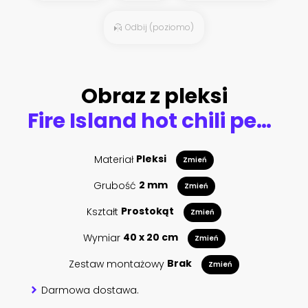
Odbij (poziomo)
Obraz z pleksi
Fire Island hot chili peppers
Materiał
Pleksi
Zmień
Grubość
2 mm
Zmień
Kształt
Prostokąt
Zmień
Wymiar
40 x 20 cm
Zmień
Zestaw montażowy
Brak
Zmień
Darmowa dostawa.