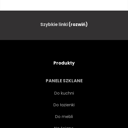
WITAMINA
JEDZENIE
PRZYPRAWOWY
TŁO
Szybkie linki
(rozwiń)
CZARNY
PROJEKTOWAĆ
KURZ
OGIEŃ
Produkty
PŁOMIEŃ
PŁOMIEŃ
PANELE SZKLANE
ŚWIEŻY
MĘŻCZYZNA
Do kuchni
Do łazienki
MENU
METAL
Do mebli
MEKSYKAŃSKIMI
OBIEKT