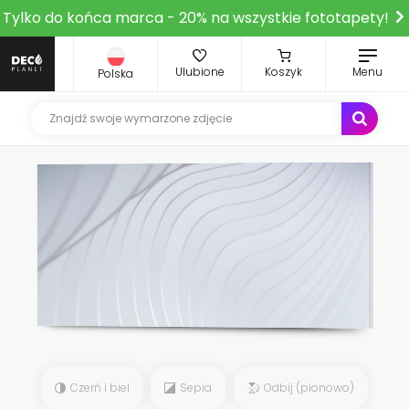
Tylko do końca marca - 20% na wszystkie fototapety!
Ulubione
Koszyk
Menu
Polska
Czerń i biel
Sepia
Odbij (pionowo)